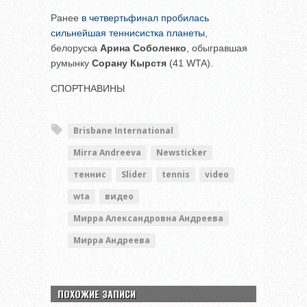
Ранее
в четвертьфинал пробилась
сильнейшая теннисистка планеты
,
белоруска
Арина Соболенко
, обыгравшая
румынку
Сорану Кырстя
(41 WTA).
СПОРТНАВИНЫ
Brisbane International
Mirra Andreeva
Newsticker
теннис
Slider
tennis
video
wta
видео
Мирра Александровна Андреева
Мирра Андреева
ПОХОЖИЕ ЗАПИСИ