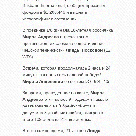
Brisbane International, с общим призовым
фондом в $1,206,446 и вышла в
четвертьфинал состязаний.
В поединке 1/8 финала 18-летняя россиянка
Мирра Андреева
в трехсетовом
противостоянии сломила сопротивление
чешской теннисистки
Линды Носковой
(12
WTA).
Встреча, которая продолжалась 2 часа и 24
минуты, завершилась волевой победой
Мирры Андреевой
со счетом
5:7
,
6:4
,
7:5
.
За время, проведенное на корте,
Мирра
Андреева
отличилась 9 подачами навылет,
реализовала 4 из 9 брейк-пойнтов и
допустила 3 двойных ошибки, выиграв в
итоге 109 очков из 216 возможных.
В тоже самое время, 21-летняя
Линда