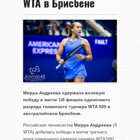
WTA в Брисбене
Мирра Андреева одержала волевую
победу в матче 1/8 финала одиночного
разряда теннисного турнира
WTA 500 в
австралийском Брисбене.
Российская теннисистка
Мирра Андреева
(9
WTA) добилась победы в матче третьего
круга одиночного разряда турнира WTA 500