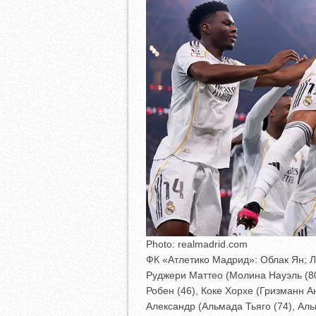
Photo: realmadrid.com
ФК «Атлетико Мадрид»: Облак Ян; Л
Руджери Маттео (Молина Науэль (8
Робен (46), Коке Хорхе (Гризманн А
Александр (Альмада Тьяго (74), Аль