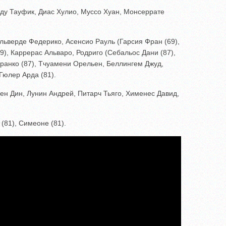
ду Тауфик, Диас Хулио, Муссо Хуан, Монсеррате
льверде Федерико, Асенсио Рауль (Гарсия Фран (69),
), Каррерас Альваро, Родриго (Себальос Дани (87),
ранко (87), Тчуамени Орельен, Беллингем Джуд,
Гюлер Арда (81).
ен Дин, Лунин Андрей, Питарч Тьяго, Хименес Давид,
81), Симеоне (81).