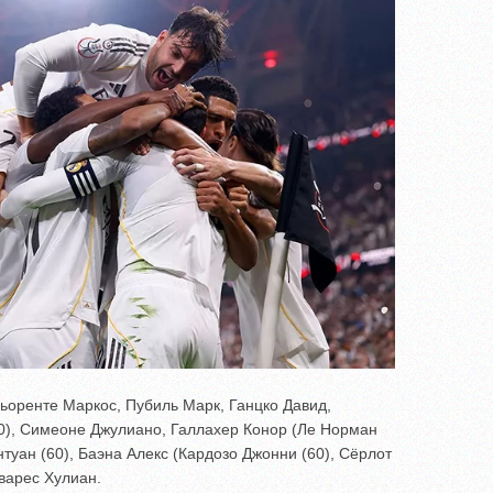
ьоренте Маркос, Пубиль Марк, Ганцко Давид,
0), Симеоне Джулиано, Галлахер Конор (Ле Норман
нтуан (60), Баэна Алекс (Кардозо Джонни (60), Сёрлот
варес Хулиан.