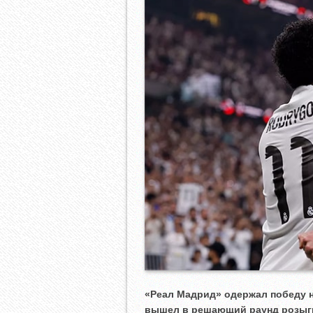
«Реал Мадрид» одержал победу н
вышел в решающий раунд розыг