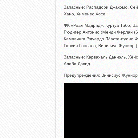
Запасные: Распадори Джакомо, Сей
Хано, Хименес Хосе.
ФК «Реал Мадрид»: Куртуа Тибо; Ва
Рюдигер Антонио (Менди Ферлан (69
Камавинга Эдуардо (Мастантуоно Ф
Гарсия Гонсало, Винисиус Жуниор (
Запасные: Карвахаль Даниэль, Хёйс
Алаба Давид.
Предупреждения: Винисиус Жуниор (