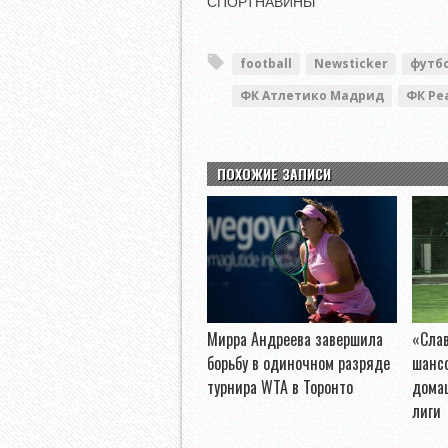
СПОРТНАВИНЫ
football
Newsticker
футб
ФК Атлетико Мадрид
ФК Ре
ПОХОЖИЕ ЗАПИСИ
Мирра Андреева завершила
«Слав
борьбу в одиночном разряде
шанс
турнира WTA в Торонто
дома
лиги