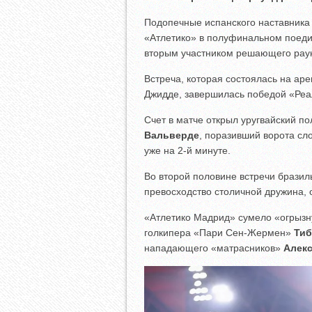
Подопечные испанского наставник
«Атлетико» в полуфинальном поедин
вторым участником решающего раун
Встреча, которая состоялась на ар
Джидде, завершилась победой «Ре
Счет в матче открыл уругвайский 
Вальверде
, поразивший ворота сл
уже на 2-й минуте.
Во второй половине встречи брази
превосходство столичной дружина, 
«Атлетико Мадрид» сумело «огрызн
голкипера «Пари Сен-Жермен»
Тиб
нападающего «матрасников»
Алек