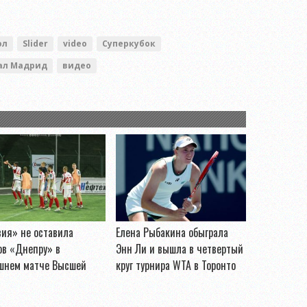
ол
Slider
video
Суперкубок
ал Мадрид
видео
ия» не оставила
Елена Рыбакина обыграла
ов «Днепру» в
Энн Ли и вышла в четвертый
шнем матче Высшей
круг турнира WTA в Торонто