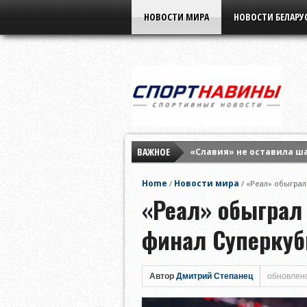
НОВОСТИ МИРА
НОВОСТИ БЕЛАРУ
ВАЖНОЕ
«Славия» не оставила ш
Елена Рыбакина обыграла
Home
Новости мира
/
/
«Реал» обыграл
Мирра Андреева заверши
«Реал» обыграл
финал Суперкуб
Автор
Дмитрий Степанец
обновлено