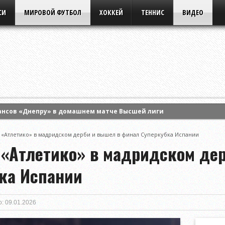
СИ
МИРОВОЙ ФУТБОЛ
ХОККЕЙ
ТЕННИС
ВИДЕО
ансов «Днепру» в домашнем матче Высшей лиги
 Энн Ли и вышла в четвертый круг турнира WTA в Торонто
 «Атлетико» в мадридском дерби и вышел в финал Суперкубка Испании
ла борьбу в одиночном разряде турнира WTA в Торонто
 «Атлетико» в мадридском де
ка Испании
: 09.01.2026