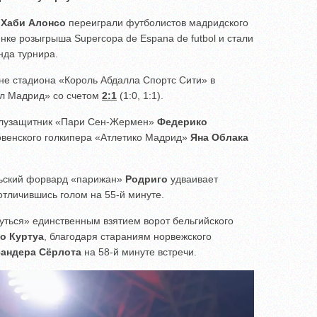
а
Хаби Алонсо
переиграли футболистов мадридского
ке розыгрыша Supercopa de Espana de futbol и стали
да турнира.
ене стадиона «Король Абдалла Спортс Сити» в
ал Мадрид» со счетом
2:1
(1:0, 1:1).
полузащитник «Пари Сен-Жермен»
Федерико
овенского голкипера «Атлетико Мадрид»
Яна Облака
льский форвард «парижан»
Родриго
удваивает
отличившись голом на 55-й минуте.
уться» единственным взятием ворот бельгийского
о Куртуа
, благодаря стараниям норвежского
сандера Сёрлота
на 58-й минуте встречи.