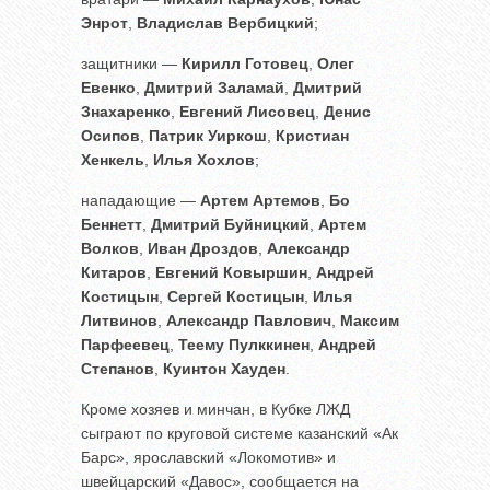
Энрот
,
Владислав Вербицкий
;
защитники —
Кирилл Готовец
,
Олег
Евенко
,
Дмитрий Заламай
,
Дмитрий
Знахаренко
,
Евгений Лисовец
,
Денис
Осипов
,
Патрик Уиркош
,
Кристиан
Хенкель
,
Илья Хохлов
;
нападающие —
Артем Артемов
,
Бо
Беннетт
,
Дмитрий Буйницкий
,
Артем
Волков
,
Иван Дроздов
,
Александр
Китаров
,
Евгений Ковыршин
,
Андрей
Костицын
,
Сергей Костицын
,
Илья
Литвинов
,
Александр Павлович
,
Максим
Парфеевец
,
Теему Пулккинен
,
Андрей
Степанов
,
Куинтон Хауден
.
Кроме хозяев и минчан, в Кубке ЛЖД
сыграют по круговой системе казанский «Ак
Барс», ярославский «Локомотив» и
швейцарский «Давос», сообщается на