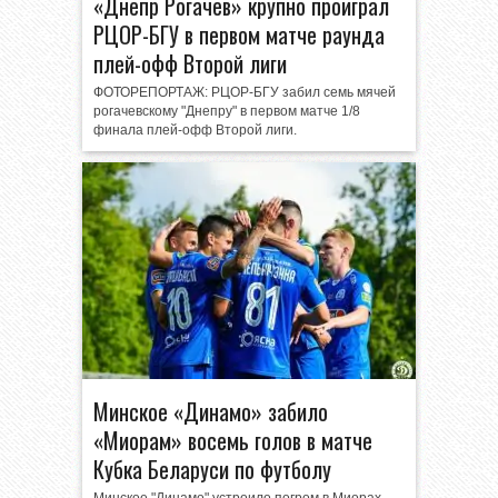
«Днепр Рогачёв» крупно проиграл
РЦОР-БГУ в первом матче раунда
плей-офф Второй лиги
ФОТОРЕПОРТАЖ: РЦОР-БГУ забил семь мячей
рогачевскому "Днепру" в первом матче 1/8
финала плей-офф Второй лиги.
Минское «Динамо» забило
«Миорам» восемь голов в матче
Кубка Беларуси по футболу