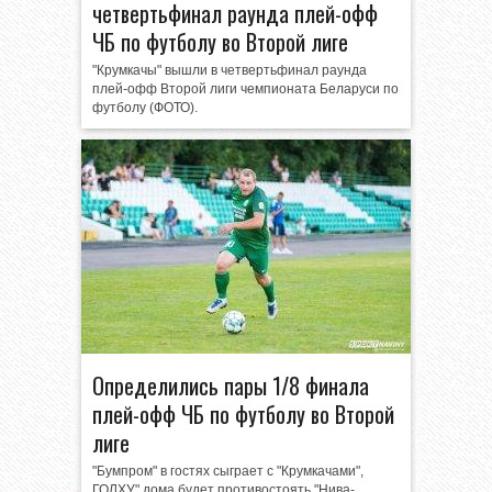
четвертьфинал раунда плей-офф
ЧБ по футболу во Второй лиге
"Крумкачы" вышли в четвертьфинал раунда
плей-офф Второй лиги чемпионата Беларуси по
футболу (ФОТО).
Определились пары 1/8 финала
плей-офф ЧБ по футболу во Второй
лиге
"Бумпром" в гостях сыграет с "Крумкачами",
ГОЛХУ" дома будет противостоять "Нива-