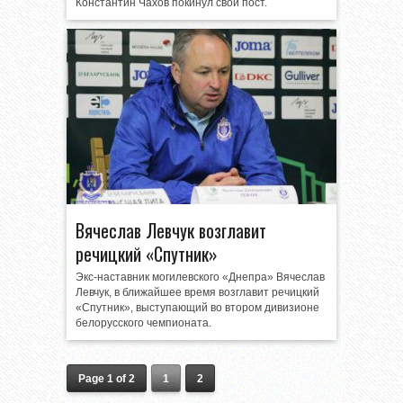
Константин Чахов покинул свой пост.
Вячеслав Левчук возглавит
речицкий «Спутник»
Экс-наставник могилевского «Днепра» Вячеслав
Левчук, в ближайшее время возглавит речицкий
«Спутник», выступающий во втором дивизионе
белорусского чемпионата.
Page 1 of 2
1
2