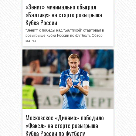
«Зенит» минимально обыграл
«Балтику» на старте розыгрыша
Кубка России
"Зенит" с победы над "Балтикой" стартовал в
розыгрыше Кубка России по футболу. Обзор
матча
Московское «Динамо» победило
«Факел» на старте розыгрыша
Кубка России по футболу