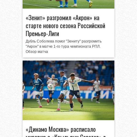
«Зенит» разгромил «Акрон» на
старте нового сезона Российской
Премьер-Лиги
Дубль Соболева помог "Зениту" разгромить
"Акрон" в матче 1-го тура чемпионата РПЛ.
Обзор матча
«Динамо Москва» расписало