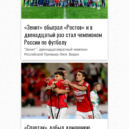
«Зенит» обыграл «Ростов» и в
двенадцатый раз стал чемпионом
России по футболу
"Зенит" - двенадцатикратный чемпион
Российской Премьер-Лиги. Видео
«Спартак» добыл домашнюю