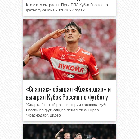
Кто с кем сыграет в Пути РПЛ Кубка России по
футболу сезона 2026/2027 года?
«Спартак» обыграл «Краснодар» и
выиграл Кубок России по футболу
"Спартак" пятый раз в истории завоевал Кубок
России по футболу, по пенальти обыграв
"Краснодар". Видео