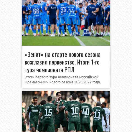
«Зенит» на старте нового сезона
возглавил первенство. Итоги 1-го
тура чемпионата РПЛ
Итоги первого тура чемпионата Российской
Премьер-Лиги нового сезона 2026/2027 года.