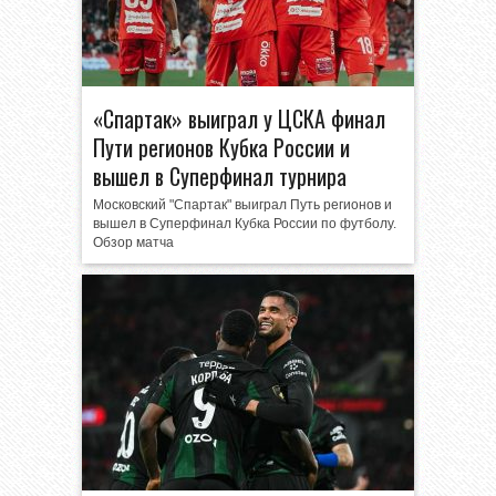
«Спартак» выиграл у ЦСКА финал
Пути регионов Кубка России и
вышел в Суперфинал турнира
Московский "Спартак" выиграл Путь регионов и
вышел в Суперфинал Кубка России по футболу.
Обзор матча