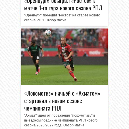
«Оренбург» обыграл «Ростов» в
матче 1-го тура нового сезона РПЛ
"Оренбург" победил "Ростов" на старте нового
сезона РПЛ. Обзор матча
«Локомотив» ничьей с «Ахматом»
стартовал в новом сезоне
чемпионата РПЛ
"Ахмат" ушел от поражения "Локомотиву" в
выездном поединке чемпионата РПЛ нового
сезона 2026/2027 года. Обзор матча