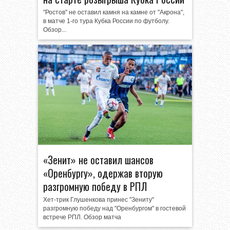
"Ростов" не оставил камня на камне от "Акрона",
в матче 1-го тура Кубка России по футболу.
Обзор...
«Зенит» не оставил шансов
«Оренбургу», одержав вторую
разгромную победу в РПЛ
Хет-трик Глушенкова принес "Зениту"
разгромную победу над "Оренбургом" в гостевой
встрече РПЛ. Обзор матча