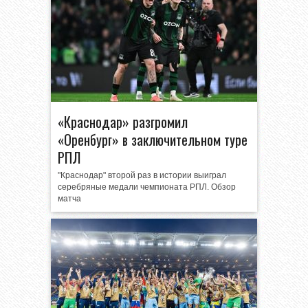
«Краснодар» разгромил
«Оренбург» в заключительном туре
РПЛ
"Краснодар" второй раз в истории выиграл
серебряные медали чемпионата РПЛ. Обзор
матча