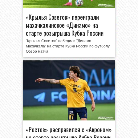
«Крылья Советов» переиграли
махачкалинское «Динамо» на
старте розыгрыша Кубка России
"Крылья Советов" победили "Динамо
Махачкала" на старте Кубка России по футболу.
Обзор матча
«Ростов» расправился с «Акроном»
на старте розыгрыша Кубка России