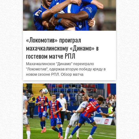
«Локомотив» проиграл
махачкалинскому «Динамо» в
гостевом матче РПЛ
Махачкалинское "Динамо" переиграло
"Локомотив", одержав вторую победу кряду в
новом сезоне РПЛ. Обзор матча