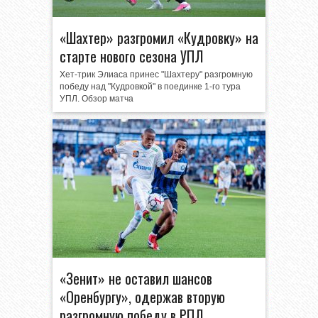
«Шахтер» разгромил «Кудровку» на
старте нового сезона УПЛ
Хет-трик Элиаса принес "Шахтеру" разгромную
победу над "Кудровкой" в поединке 1-го тура
УПЛ. Обзор матча
«Зенит» не оставил шансов
«Оренбургу», одержав вторую
разгромную победу в РПЛ