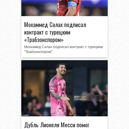
Мохаммед Салах подписал
контракт с турецким
«Трабзонспором»
Моххамед Салах подписал контракт с турецким
"Трабзонспором".
Дубль Лионеля Месси помог