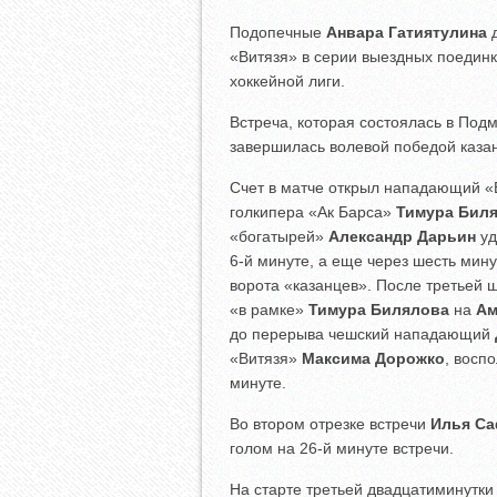
Подопечные
Анвара Гатиятулина
д
«Витязя» в серии выездных поедин
хоккейной лиги.
Встреча, которая состоялась в Под
завершилась волевой победой казан
Счет в матче открыл нападающий 
голкипера «Ак Барса»
Тимура Бил
«богатырей»
Александр Дарьин
уд
6-й минуте, а еще через шесть мин
ворота «казанцев». После третьей 
«в рамке»
Тимура Билялова
на
Ам
до перерыва чешский нападающий
«Витязя»
Максима Дорожко
, восп
минуте.
Во втором отрезке встречи
Илья С
голом на 26-й минуте встречи.
На старте третьей двадцатиминутк