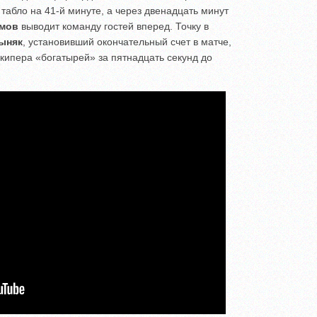
табло на 41-й минуте, а через двенадцать минут
имов
выводит команду гостей вперед. Точку в
ыняк
, установивший окончательный счет в матче,
лкипера «богатырей» за пятнадцать секунд до