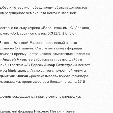
обыли четвертую победу кряду, обыграв хоккеистов
ков регулярного чемпионата Континентальной
московье на льду «Арена «Балашиха» им. Ю. Ляпкина,
ского «Ак Барса» со счетом
5:3
(1:3, 1:0, 3:0).
«Витязя»
Алексей Макеев
, поразивший ворота
ялова
на 1-й минуте. Спустя пять минут форвард
ваивает преимущество хозяев, отметившись голом на
ут
Андрей Чивилев
забрасывает третью шайбу в
шайбы главком «Ак Барса»
Анвар Гатиятулин
меняет
ира Мифтахова
. А уже за три с половиной минуты
Дмитрий Яшкин
«распечатывает» ворота голкипера
ользовавшись преимуществом большинства на 17-й
афонов
сокращает разницу в счете, отличившись
и канадский форвард
Николас Петан
, играя в