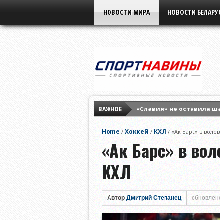
НОВОСТИ МИРА
НОВОСТИ БЕЛАРУ
ВАЖНОЕ
«Славия» не оставила ш
Елена Рыбакина обыграла
Home
Хоккей
КХЛ
/
/
/
«Ак Барс» в воле
Мирра Андреева заверши
«Ак Барс» в вол
КХЛ
Автор
Дмитрий Степанец
обновлено