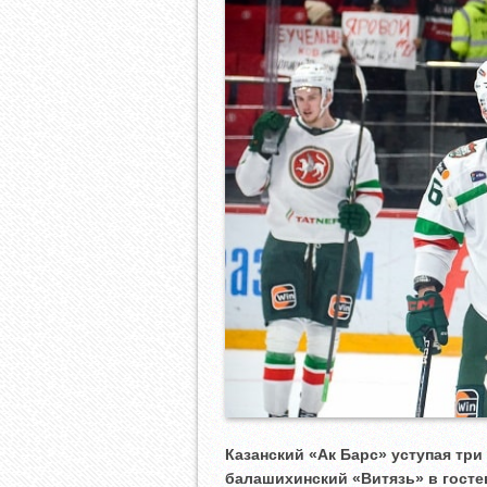
Казанский «Ак Барс» уступая тр
балашихинский «Витязь» в госте