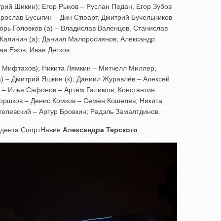
рий Шикин); Егор Рыков – Руслан Педан, Егор Зубов
Ярослав Бусыгин – Дин Стюарт, Дмитрий Бучельников
орь Головков (а) – Владислав Валенцов, Станислав
Калинин (а); Даниил Малоросиянов, Александр
ан Ежов; Иван Детков.
р Мифтахов); Никита Лямкин – Митчелл Миллер,
) – Дмитрий Яшкин (к); Даниил Журавлёв – Алексей
 – Илья Сафонов – Артём Галимов; Константин
Коршков – Денис Комков – Семён Кошелев; Никита
телевский – Артур Бровкин; Радэль Замалтдинов.
ндента СпортНавин
Александра Терского
: