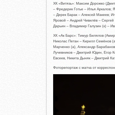
ХК «Витязь»: Максим Дорожко (Дмит
– Фредерик Готье – Илья Аркалов; 
– Дерек Барак – Алексей Макеев; Иг
Яровой – Андрей Чивилёв – Сергей 
Дарьин – Владимир Галузин (к) – Ив
ХК «Ак Барс»: Тимур Билялов (Ами
Николас Петан – Кирилл Семёнов (а
Марченко (а), Александр Барабанов
Лучевников – Дмитрий Юдин, Егор 
Евсеев, Никита Дыняк – Дмитрий Ка
Фоторепортаж с матча от корреспо