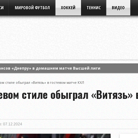
СИ
МИРОВОЙ ФУТБОЛ
ХОККЕЙ
ТЕННИС
ВИДЕО
ансов «Днепру» в домашнем матче Высшей лиги
 Энн Ли и вышла в четвертый круг турнира WTA в Торонто
вом стиле обыграл «Витязь» в гостевом матче КХЛ
ла борьбу в одиночном разряде турнира WTA в Торонто
евом стиле обыграл «Витязь» 
: 07.12.2024