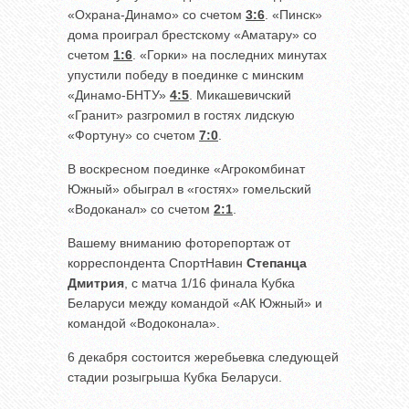
«Охрана-Динамо» со счетом
3:6
. «Пинск»
дома проиграл брестскому «Аматару» со
счетом
1:6
. «Горки» на последних минутах
упустили победу в поединке с минским
«Динамо-БНТУ»
4:5
. Микашевичский
«Гранит» разгромил в гостях лидскую
«Фортуну» со счетом
7:0
.
В воскресном поединке «Агрокомбинат
Южный» обыграл в «гостях» гомельский
«Водоканал» со счетом
2:1
.
Вашему вниманию фоторепортаж от
корреспондента СпортНавин
Степанца
Дмитрия
, с матча 1/16 финала Кубка
Беларуси между командой «АК Южный» и
командой «Водоконала».
6 декабря состоится жеребьевка следующей
стадии розыгрыша Кубка Беларуси.