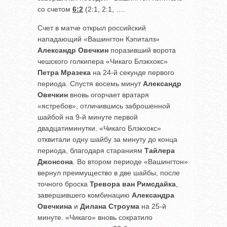
со счетом
6:2
(2:1, 2:1, ….
Счет в матче открыл российский
нападающий «Вашингтон Кэпиталз»
Александр Овечкин
поразивший ворота
чешского голкипера «Чикаго Блэкхокс»
Петра Мразека
на 24-й секунде первого
периода. Спустя восемь минут
Александр
Овечкин
вновь огорчает вратаря
«ястребов», отличившись заброшенной
шайбой на 9-й минуте первой
двадцатиминутки. «Чикаго Блэкхокс»
отквитали одну шайбу за минуту до конца
периода, благодаря стараниям
Тайлера
Джонсона
. Во втором периоде «Вашингтон»
вернул преимущество в две шайбы, после
точного броска
Тревора ван Римсдайка
,
завершившего комбинацию
Александра
Овечкина
и
Дилана Строума
на 25-й
минуте. «Чикаго» вновь сократило