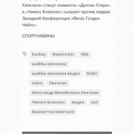
Кэпиталз» станут хоккеисты «Даллас Старз»,
а «Чикаго Блэкхокс» сыграют против лидера
Западной Конференции «Вегас Голден
Найтс».
СПОРТНАВИНЫ
hockey
Newsticker
NHL
шайбы овечкина
шайбы овечкина видео
Slider
video
Овечкин
Александр Михайлович Овечкин
Чикаго Блэкхокс
видео
нхл
Вашингтон Кэпиталз