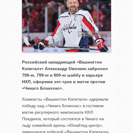
Российский нападающий «Вашингтон
Кэпиталз» Александр Овечкин забросил
798-ю, 799-ю и 800-ю шайбу в карьере
НХЛ, оформив хет-трик в матче против
«Чикаго Блэкхокс».
Хоккеисты «Вашингтон Кэпиталз» одержали
победу над «Чикаго Блэкхокс» в гостевом
матче регулярного чемпионата НХЛ.
Поединок, который состоялся в Чикаго на
льду хоккейной арены «Юнайтед-центр»,
завершился победой «Вашингтон Кэпиталз»