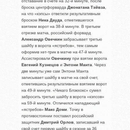
отставание в счете на 32-й минуте, после
броска центрфорварда
Джонатана Тэйвза
,
на что «кэпсы» ответили результативным
броском
Ника Дауда
, отметившегося
взятием ворот на 38-й минуте. В третьем
отрезке матча, российский форвард
Александр Овечкин
забрасывает третью
шайбу в ворота «ястребов», тем самым
оформив хет-трик в матче на 47-й минуте.
Ассистировали
Овечкину
при взятии ворота
Евгений Кузнецов
и
Энтони Манта
. Через
две минуты уже сам Энтони Манта
записывает шайбу в матче на свой счет,
отметившись результативным взятием ворот
на 49-й минуте. «Чикаго Блэкхокс» сумел
забросить третью шайбу в ворота «кэпсов»
на 59-й минуте. Отличился нападающий
«ястребов»
Макс Доми
. Точку в
противостоянии поставил российский
защитник
Дмитрий Орлов
, записавший на
свой счет первую шайбу в сезоне за 36