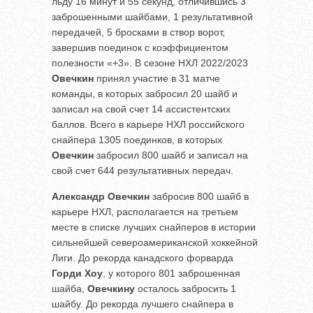
льду 16 минут и 55 секунд, отличившись 3
заброшенными шайбами, 1 результативной
передачей, 5 бросками в створ ворот,
завершив поединок с коэффициентом
полезности «+3». В сезоне НХЛ 2022/2023
Овечкин
принял участие в 31 матче
команды, в которых забросил 20 шайб и
записал на свой счет 14 ассистентских
баллов. Всего в карьере НХЛ российского
снайпера 1305 поединков, в которых
Овечкин
забросил 800 шайб и записал на
свой счет 644 результативных передач.
Александр Овечкин
забросив 800 шайб в
карьере НХЛ, располагается на третьем
месте в списке лучших снайперов в истории
сильнейшей североамериканской хоккейной
Лиги. До рекорда канадского форварда
Горди Хоу
, у которого 801 заброшенная
шайба,
Овечкину
осталось забросить 1
шайбу. До рекорда лучшего снайпера в