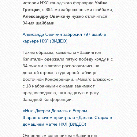
истории НХЛ канадского форварда
Уэйна
Гретцки
, с 894-мя заброшенными шайбами,
Александру Овечкину
нужно отличиться
94-мя шайбами.
Александр Овечкин забросил 797 шайб в
карьере НХЛ (ВИДЕО)
Таким образом, хоккеисты «Вашингтон
Кэпиталз» одержали пятую победу кряду и с
34 очками в активе расположились на
девятой строке в турнирной таблице
Восточной Конференции. «Чикаго Блэкхокс»
с 18 набранными очками занимают
предпоследнюю, пятнадцатую строку
Западной Конференции.
«Нью-Джерси Девилз» с Егором
Шаранговичем проиграли «Даллас Старз» в
домашнем матче НХЛ (ВИДЕО)
Очередным соперником «Вашингтон