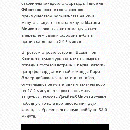
стараниям канадского форварда
Тайсона
Фёрстера
, воспользовавшегося
преимуществом большинства на 28-й
минуте, а спустя четыре минуты
Матвей
Мичков
снова выводит команду хозяев
вперед, тем самым оформив дубль в
противостоянии на 32-й минуте.
В третьем отрезке встречи «Вашингтон
Кэпиталз» сумел уравнять счет и вырвать
победу в гостевой встрече. Сперва, датский
центрфорвард столичной команды
Ларс
Эллер
добивается паритета на табло,
отметившись результативным взятием ворот
на 47-й минуте, а через шесть минут
защитник «кэпсов»
Джейкоб Чикран
ставит
победную точку в противостоянии двух
команд, забросив решающую шайбу на 53-й
минуте.