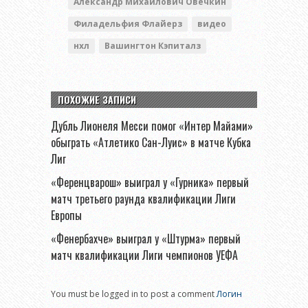
Александр Михайлович Овечкин
Филадельфия Флайерз
видео
нхл
Вашингтон Кэпиталз
ПОХОЖИЕ ЗАПИСИ
Дубль Лионеля Месси помог «Интер Майами»
обыграть «Атлетико Сан-Луис» в матче Кубка
Лиг
«Ференцварош» выиграл у «Гурника» первый
матч третьего раунда квалификации Лиги
Европы
«Фенербахче» выиграл у «Штурма» первый
матч квалификации Лиги чемпионов УЕФА
You must be logged in to post a comment
Логин