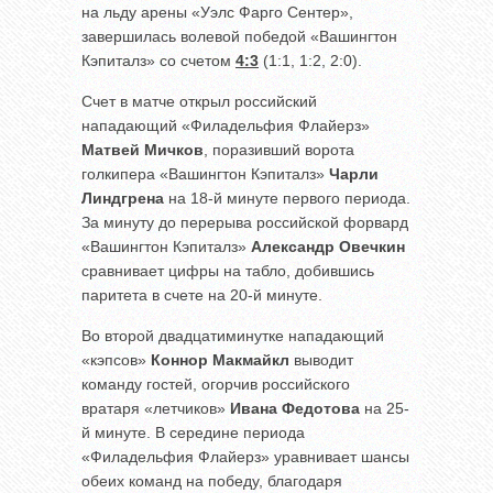
на льду арены «Уэлс Фарго Сентер»,
завершилась волевой победой «Вашингтон
Кэпиталз» со счетом
4:3
(1:1, 1:2, 2:0).
Счет в матче открыл российский
нападающий «Филадельфия Флайерз»
Матвей Мичков
, поразивший ворота
голкипера «Вашингтон Кэпиталз»
Чарли
Линдгрена
на 18-й минуте первого периода.
За минуту до перерыва российской форвард
«Вашингтон Кэпиталз»
Александр Овечкин
сравнивает цифры на табло, добившись
паритета в счете на 20-й минуте.
Во второй двадцатиминутке нападающий
«кэпсов»
Коннор Макмайкл
выводит
команду гостей, огорчив российского
вратаря «летчиков»
Ивана Федотова
на 25-
й минуте. В середине периода
«Филадельфия Флайерз» уравнивает шансы
обеих команд на победу, благодаря