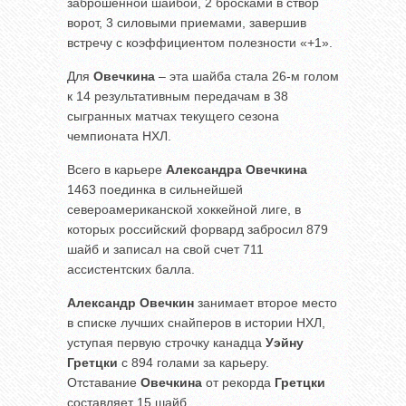
заброшенной шайбой, 2 бросками в створ
ворот, 3 силовыми приемами, завершив
встречу с коэффициентом полезности «+1».
Для
Овечкина
– эта шайба стала 26-м голом
к 14 результативным передачам в 38
сыгранных матчах текущего сезона
чемпионата НХЛ.
Всего в карьере
Александра Овечкина
1463 поединка в сильнейшей
североамериканской хоккейной лиге, в
которых российский форвард забросил 879
шайб и записал на свой счет 711
ассистентских балла.
Александр Овечкин
занимает второе место
в списке лучших снайперов в истории НХЛ,
уступая первую строчку канадца
Уэйну
Гретцки
с 894 голами за карьеру.
Отставание
Овечкина
от рекорда
Гретцки
составляет 15 шайб.