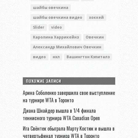
шайбы овечкина
шайбы овечкина видео
хоккей
Slider
video
Каролина Харрикейнз
Овечкин
Александр Михайлович Овечкин
видео
нхл
Вашингтон Кэпиталз
ПОХОЖИЕ ЗАПИСИ
Арина Соболенко завершила свое выступление
на турнире WTA в Торонто
Диана Шнайдер вышла в 1/4 финала
теннисного турнира WTA Canadian Open
Ига Свёнтек обыграла Марту Костюк и вышла в
четвертьфинал турнира WTA в Торонто