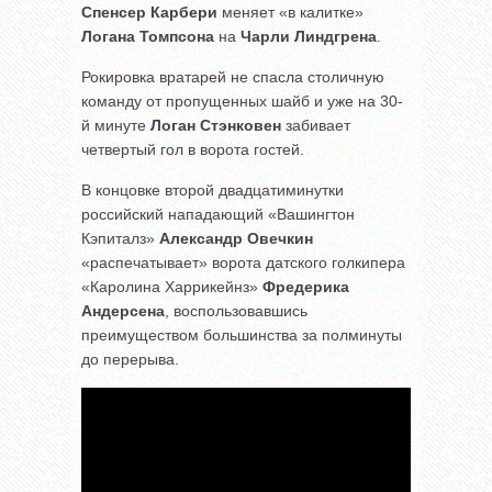
Спенсер Карбери
меняет «в калитке»
Логана Томпсона
на
Чарли Линдгрена
.
Рокировка вратарей не спасла столичную
команду от пропущенных шайб и уже на 30-
й минуте
Логан Стэнковен
забивает
четвертый гол в ворота гостей.
В концовке второй двадцатиминутки
российский нападающий «Вашингтон
Кэпиталз»
Александр Овечкин
«распечатывает» ворота датского голкипера
«Каролина Харрикейнз»
Фредерика
Андерсена
, воспользовавшись
преимуществом большинства за полминуты
до перерыва.