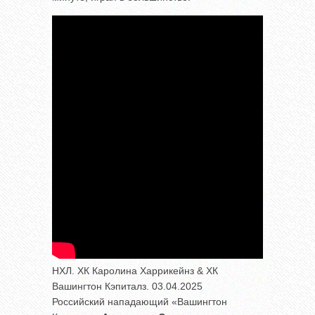
НХЛ. ХК Каролина Харрикейнз & ХК
Вашингтон Кэпиталз. 03.04.2025
Российский нападающий «Вашингтон