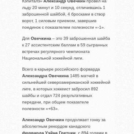
Кэпиталз»
Александр Овечкин
провел на
льду 20 минут и 10 секунд, отличившись 1
заброшенной шайбой, 4 бросками в створ
ворот, 1 силовым приемом, завершив
поединок с показателем полезности «-1».
Для
Овечкина
– это 39 заброшенная шайба
к 27 ассистентским баллам в 59 сыгранных
встречах регулярного чемпионата
Национальной хоккейной лиги.
Всего в карьере российского форварда
Александра Овечкина
1485 матчей в
сильнейшей североамериканской хоккейной
лиге, в которых хоккеист забросил 892
шайбы и отдал 724 результативных
передачи, при общем показателе
полезности «+63».
Александр Овечкин
продолжает гонку за
абсолютным рекордом канадского
форварда Уэйна Гретцки
, с 894 голами в