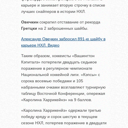
карьере и занимает вторую строчку в списке
лучших снайперов в истории НХЛ.
Овечкин
сократил отставание от рекорда
Гретцки
на 2 заброшенных шайбы.
Александр Овечкин забросил 891-ю шайбу в
карьере НХЛ. Видео
Таким образом, хоккеисты «Вашингтон
Кэпиталз» потерпели двадцать седьмое
поражение в регулярном чемпионате
Национальной хоккейной лиги. «Кэпсы» с
сорока восемью победами и 105
набранными очками возглавляют турнирную
таблицу Восточной Конференции, опережая
«Каролина Харрикейнз» на 9 баллов.
«Каролина Харрикенйз» одержали третью
победу кряду и сорок шестую в текущем
сезоне НХЛ, потерпев поражение в двадцати