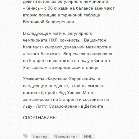
девяти встречах регулярного чемпионата.
«Кейнсы» с 96 очками на балансе занимают
вторую позицию в турнирной таблице
Восточной Конференции.
В следующем матче, регулярного
чемпионата НХЛ, хоккеисты «Вашингтон
Кэпиталз» сыграют домашний матч против
«Чикаго Блэкхокс». Встреча запланирована
на 5 апреля и состоится на льду «Кэпитал
Уан-арена» в американской столице.
Хоккеисты «Каролина Харрикенйз», в
следующем поединке, в гостях сыграют
против «Детройт Ред Уингз». Матч
запланирован на 5 апреля и состоится на
льду «Литтл Сизарс-арена» в Детройте.
СПОРТНАВИНЫ
hockey
Newsticker
NHL