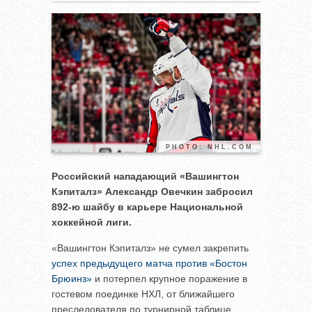
PHOTO: NHL.COM
Российский нападающий «Вашингтон
Кэпиталз» Александр Овечкин забросил
892-ю шайбу в карьере Национальной
хоккейной лиги.
«Вашингтон Кэпиталз» не сумел закрепить
успех предыдущего матча против «Бостон
Брюинз»
и потерпел крупное поражение в
гостевом поединке НХЛ, от ближайшего
преследователя по турнирной таблице,