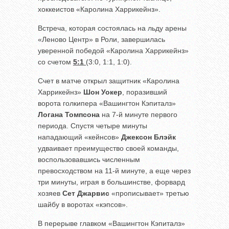
хоккеистов «Каролина Харрикейнз».
Встреча, которая состоялась на льду арены
«Леново Центр» в Роли, завершилась
уверенной победой «Каролина Харрикейнз»
со счетом
5:1
(3:0, 1:1, 1:0).
Счет в матче открыл защитник «Каролина
Харрикейнз»
Шон Уокер
, поразивший
ворота голкипера «Вашингтон Кэпиталз»
Логана Томпсона
на 7-й минуте первого
периода. Спустя четыре минуты
нападающий «кейнсов»
Джексон Блэйк
удваивает преимущество своей команды,
воспользовавшись численным
превосходством на 11-й минуте, а еще через
три минуты, играя в большинстве, форвард
хозяев
Сет Джарвис
«прописывает» третью
шайбу в воротах «кэпсов».
В перерыве главком «Вашингтон Кэпиталз»