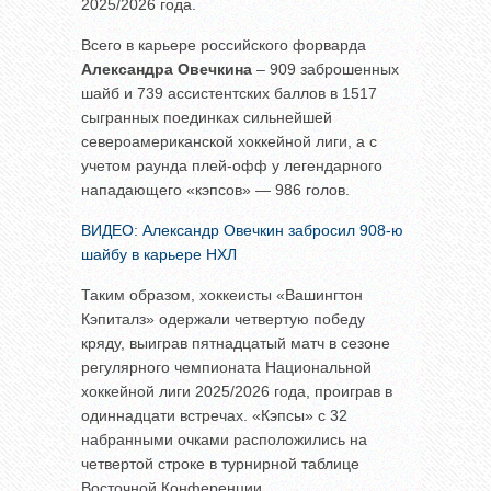
2025/2026 года.
Всего в карьере российского форварда
Александра Овечкина
– 909 заброшенных
шайб и 739 ассистентских баллов в 1517
сыгранных поединках сильнейшей
североамериканской хоккейной лиги, а с
учетом раунда плей-офф у легендарного
нападающего «кэпсов» — 986 голов.
ВИДЕО: Александр Овечкин забросил 908-ю
шайбу в карьере НХЛ
Таким образом, хоккеисты «Вашингтон
Кэпиталз» одержали четвертую победу
кряду, выиграв пятнадцатый матч в сезоне
регулярного чемпионата Национальной
хоккейной лиги 2025/2026 года, проиграв в
одиннадцати встречах. «Кэпсы» с 32
набранными очками расположились на
четвертой строке в турнирной таблице
Восточной Конференции.