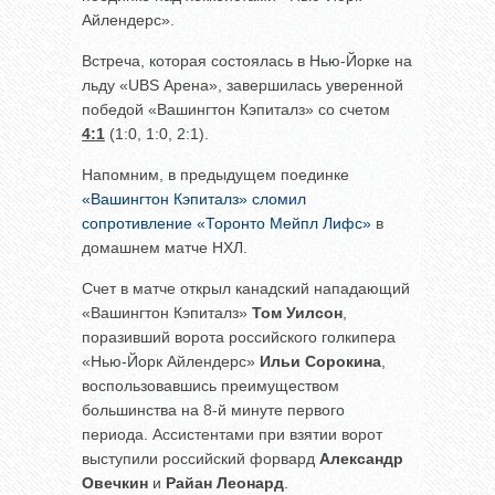
Айлендерс».
Встреча, которая состоялась в Нью-Йорке на
льду «UBS Арена», завершилась уверенной
победой «Вашингтон Кэпиталз» со счетом
4:1
(1:0, 1:0, 2:1).
Напомним, в предыдущем поединке
«Вашингтон Кэпиталз» сломил
сопротивление «Торонто Мейпл Лифс»
в
домашнем матче НХЛ.
Счет в матче открыл канадский нападающий
«Вашингтон Кэпиталз»
Том Уилсон
,
поразивший ворота российского голкипера
«Нью-Йорк Айлендерс»
Ильи Сорокина
,
воспользовавшись преимуществом
большинства на 8-й минуте первого
периода. Ассистентами при взятии ворот
выступили российский форвард
Александр
Овечкин
и
Райан Леонард
.