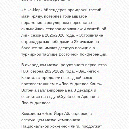
«Нью-Йорк Айлендерс» проиграли третий
матч кряду, потерпев тринадцатое
поражение в регулярном первенстве
сильнейшей североамериканской хоккейной
лиги сезона 2025/2026 года. «Островитяне»
с тринадцатью победами и 29 очками на
балансе занимают десятую позицию в
турнирной таблице Восточной Конференции.
В очередном матче, регулярного первенства
НХЛ сезона 2025/2026 года, «Вашингтон
Кэпиталз» продолжит выездной вояж
противостоянием с «Лос-Анджелес Кингз».
Встреча запланирована на 3 декабря и
состоится на льду «Crypto.com Арена» в
Лос-Анджелесе.
Хоккеисты «Нью-Йорк Айлендерс», в
следующем матче чемпионата
Национальной хоккейной лиги, продолжат