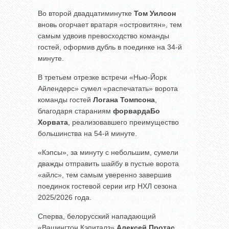
Во второй двадцатиминутке
Том Уилсон
вновь огорчает вратаря «островитян», тем
самым удвоив превосходство команды
гостей, оформив дубль в поединке на 34-й
минуте.
В третьем отрезке встречи «Нью-Йорк
Айлендерс» сумел «распечатать» ворота
команды гостей
Логана Томпсона
,
благодаря стараниям
форварда
Бо
Хорвата
, реализовавшего преимущество
большинства на 54-й минуте.
«Кэпсы», за минуту с небольшим, сумели
дважды отправить шайбу в пустые ворота
«айлс», тем самым уверенно завершив
поединок гостевой серии игр НХЛ сезона
2025/2026 года.
Сперва, белорусский нападающий
«Вашингтон Кэпиталз»
Алексей Протас