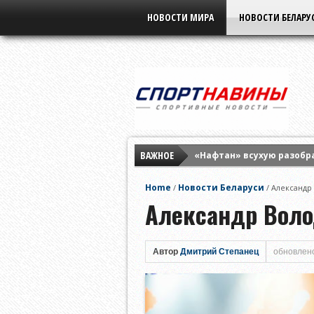
НОВОСТИ МИРА
НОВОСТИ БЕЛАРУ
ВАЖНОЕ
«Нафтан» всухую разобр
«Бенфика» разнесла «Ха
Home
Новости Беларуси
/
/
Александр
Елена Рыбакина обыграла
Александр Воло
Автор
Дмитрий Степанец
обновлено