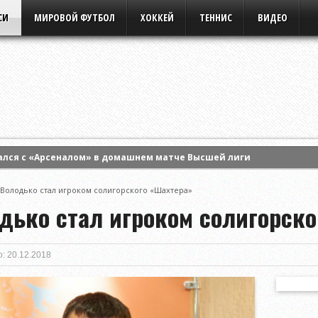
СИ
МИРОВОЙ ФУТБОЛ
ХОККЕЙ
ТЕННИС
ВИДЕО
ался с «Арсеналом» в домашнем матче Высшей лиги
ртс» на старте третьего раунда квалификации Лиги Европы УЕФА
 Володько стал игроком солигорского «Шахтера»
 Энн Ли и вышла в четвертый круг турнира WTA в Торонто
дько стал игроком солигорско
: 20.12.2018