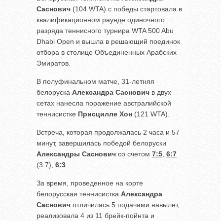
Саснович
(104 WTA) с победы стартовала в
квалификационном раунде одиночного
разряда теннисного турнира WTA 500 Abu
Dhabi Open и вышла в решающий поединок
отбора в столице Объединенных Арабских
Эмиратов.
В полуфинальном матче, 31-летняя
белоруска
Александра Саснович
в двух
сетах нанесла поражение австралийской
теннисистке
Присцилле Хон
(121 WTA).
Встреча, которая продолжалась 2 часа и 57
минут, завершилась победой белоруски
Александры Саснович
со счетом
7:5
,
6:7
(3:7),
6:3
.
За время, проведенное на корте
белорусская теннисистка
Александра
Саснович
отличилась 5 подачами навылет,
реализовала 4 из 11 брейк-пойнта и