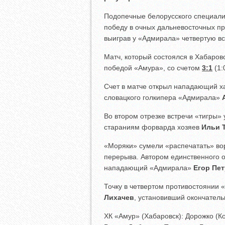
Подопечные белорусского специал
победу в очных дальневосточных пр
выиграв у «Адмирала» четвертую вс
Матч, который состоялся в Хабаров
победой «Амура», со счетом
3:1
(1:0
Счет в матче открыл нападающий х
словацкого голкипера «Адмирала»
Во втором отрезке встречи «тигры» 
стараниям форварда хозяев
Ильи 
«Моряки» сумели «распечатать» вор
перерыва. Автором единственного 
нападающий «Адмирала»
Егор Пе
Точку в четвертом противостоянии 
Лихачев
, установивший окончатель
ХК «Амур» (Хабаровск): Дорожко (Ко