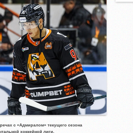
тречах с «Адмиралом» текущего сезона
нтальной хоккейной лиги.