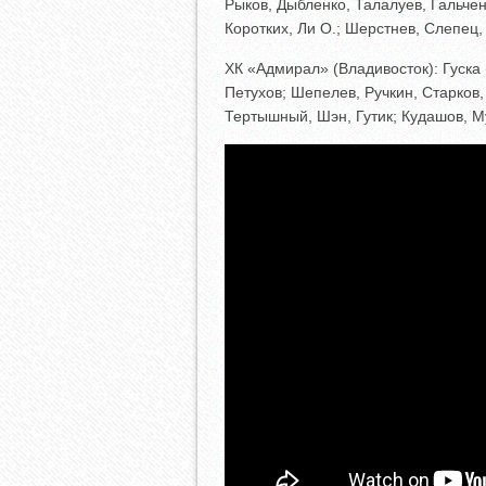
Рыков, Дыбленко, Талалуев, Гальчен
Коротких, Ли О.; Шерстнев, Слепец,
ХК «Адмирал» (Владивосток): Гуска
Петухов; Шепелев, Ручкин, Старков,
Тертышный, Шэн, Гутик; Кудашов, М