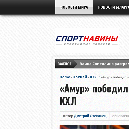
НОВОСТИ МИРА
НОВОСТИ БЕЛАРУ
ВАЖНОЕ
Элина Свитолина разгром
«МЛ Витебск» уступил «
Home
Хоккей
КХЛ
/
/
/
«Амур» победил 
«Партизан» разгромил «
«Амур» победил
КХЛ
Автор
Дмитрий Степанец
обновлено