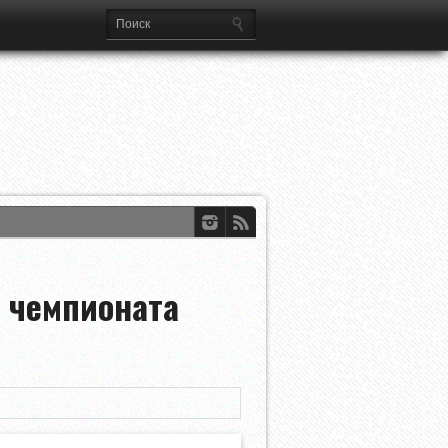
dian Open
ЕФА
ференций УЕФА
 чемпионата