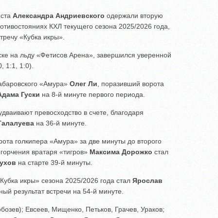
иста
Александра Андриевского
одержали вторую
отивостояниях КХЛ текущего сезона 2025/2026 года,
тречу «Кубка икры».
ске на льду «Фетисов Арена», завершился уверенной
, 1:1, 1:0).
абаровского «Амура»
Олег Ли
, поразивший ворота
Адама Гуски
на 8-й минуте первого периода.
удваивают превосходство в счете, благодаря
Талалуева
на 36-й минуте.
ота голкипера «Амура» за две минуты до второго
огорчения вратаря «тигров»
Максима Дорожко
стал
тухов
на старте 39-й минуты.
«Кубка икры» сезона 2025/2026 года стал
Ярослав
ный результат встречи на 54-й минуте.
бозев); Евсеев, Мищенко, Петьков, Грачев, Ураков;