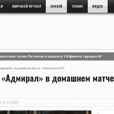
СИ
МИРОВОЙ ФУТБОЛ
ХОККЕЙ
ТЕННИС
ВИДЕО
ила Анастасию Потапову и вышла в 1/8 финала турнира WTA Cana
Борацу» на старте 1/2 финала квалификации Лиги конференций У
«Адмирал» в домашнем матче чемпионата КХЛ
Тобол» на старте третьего квалификационного раунда Лиги кон
 «Адмирал» в домашнем матче
: 17.12.2025