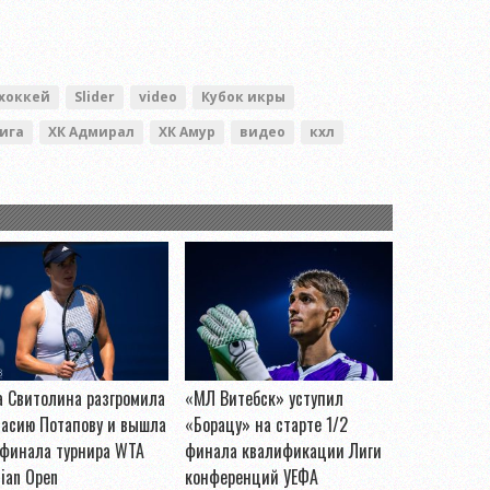
хоккей
Slider
video
Кубок икры
ига
ХК Адмирал
ХК Амур
видео
кхл
 Свитолина разгромила
«МЛ Витебск» уступил
тасию Потапову и вышла
«Борацу» на старте 1/2
 финала турнира WTA
финала квалификации Лиги
ian Open
конференций УЕФА