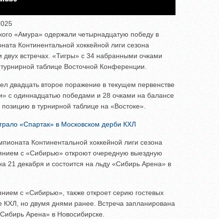
2025
ского «Амура» одержали четырнадцатую победу в
ната Континентальной хоккейной лиги сезона
и двух встречах. «Тигры» с 34 набранными очками
в турнирной таблице Восточной Конференции.
ел двадцать второе поражение в текущем первенстве
и» с одиннадцатью победами и 28 очками на балансе
позицию в турнирной таблице на «Востоке».
рало «Спартак» в Московском дерби КХЛ
мпионата Континентальной хоккейной лиги сезона
оянием с «Сибирью» откроют очередную выездную
на 21 декабря и состоится на льду «Сибирь Арена» в
нием с «Сибирью», также откроет серию гостевых
е КХЛ, но двумя днями ранее. Встреча запланирована
 «Сибирь Арена» в Новосибирске.