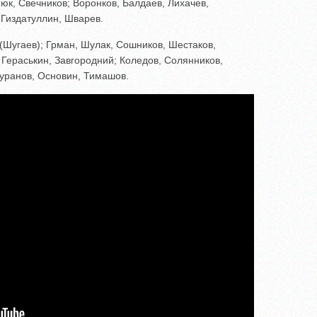
юк, Свечников; Воронков, Балдаев, Лихачев,
 Гиздатуллин, Шварев.
 (Шугаев); Грман, Шулак, Сошников, Шестаков,
 Гераськин, Завгородний; Коледов, Солянников,
уранов, Основин, Тимашов.