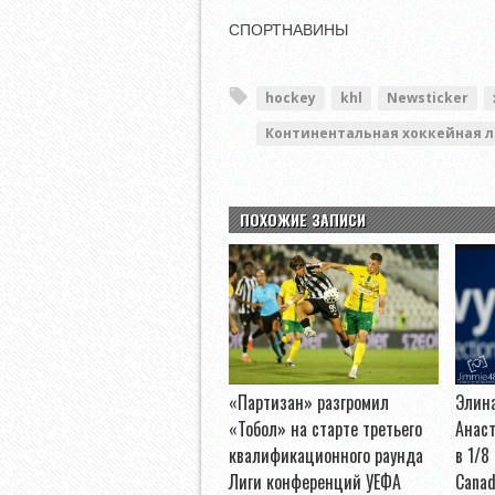
СПОРТНАВИНЫ
hockey
khl
Newsticker
Континентальная хоккейная л
ПОХОЖИЕ ЗАПИСИ
«Партизан» разгромил
Элина
«Тобол» на старте третьего
Анас
квалификационного раунда
в 1/8
Лиги конференций УЕФА
Canad