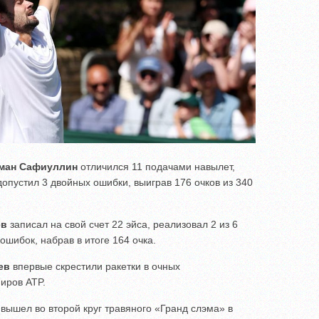
ман Сафиуллин
отличился 11 подачами навылет,
допустил 3 двойных ошибки, выиграв 176 очков из 340
ев
записал на свой счет 22 эйса, реализовал 2 из 6
ошибок, набрав в итоге 164 очка.
ев
впервые скрестили ракетки в очных
иров ATP.
вышел во второй круг травяного «Гранд слэма» в