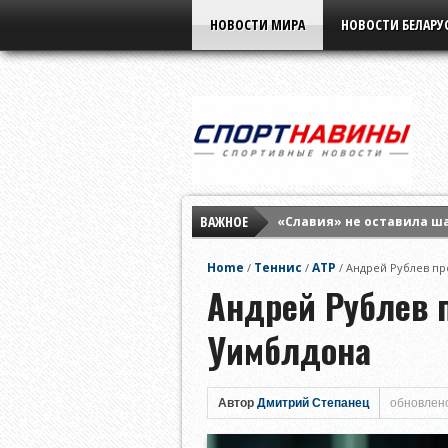
НОВОСТИ МИРА
НОВОСТИ БЕЛАРУ
ВАЖНОЕ
«Славия» не оставила ш
Елена Рыбакина обыграла
Home
Теннис
ATP
/
/
/
Андрей Рублев пр
Мирра Андреева заверши
Андрей Рублев 
Уимблдона
Автор
Дмитрий Степанец
обновлено