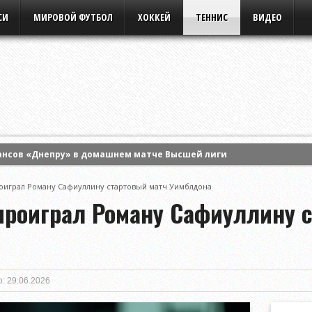
СИ
МИРОВОЙ ФУТБОЛ
ХОККЕЙ
ТЕННИС
ВИДЕО
ансов «Днепру» в домашнем матче Высшей лиги
 Энн Ли и вышла в четвертый круг турнира WTA в Торонто
оиграл Роману Сафиуллину стартовый матч Уимблдона
ла борьбу в одиночном разряде турнира WTA в Торонто
проиграл Роману Сафиуллину 
: 29.06.2026