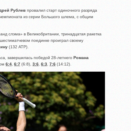
дрей Рублев
провалил старт одиночного разряда
 чемпионата из серии Большого шлема, с общим
ранд слэма» в Великобритании, тринадцатая ракетка
шестиматчевом поединке проиграл своему
лину
(132 ATP).
аса, завершилась победой 28-летнего
Романа
том
6:4
,
6:7
(6:8),
3:6
,
6:3
,
7:6
(14:12).