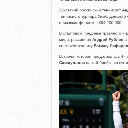
28-летний российский теннисист
Ан
теннисного турнира Уимблдонского
призовым фондом в £64,200,000.
В стартовом поединке травяного «г
мира, россиянин
Андрей Рублев
в 
соотечественнику
Роману Сафиул
Встреча, которая продолжалась 4 ч
Сафиуллина
на тай-брейке со сче