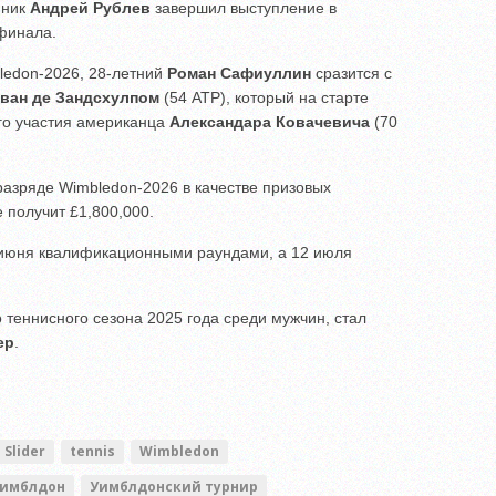
нник
Андрей Рублев
завершил выступление в
финала.
ledon-2026, 28-летний
Роман Сафиуллин
сразится с
 ван де Зандсхулпом
(54 ATP), который на старте
го участия американца
Александара Ковачевича
(70
азряде Wimbledon-2026 в качестве призовых
 получит £1,800,000.
 июня квалификационными раундами, а 12 июля
теннисного сезона 2025 года среди мужчин, стал
ер
.
Slider
tennis
Wimbledon
имблдон
Уимблдонский турнир