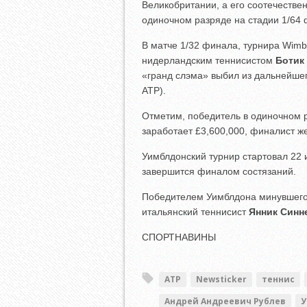
Великобритании, а его соотечестве
одиночном разряде на стадии 1/64 
В матче 1/32 финала, турнира Wimb
нидерландским теннисистом
Ботик
«гранд слэма» выбил из дальнейше
ATP).
Отметим, победитель в одиночном р
заработает £3,600,000, финалист же
Уимблдонский турнир стартовал 22
завершится финалом состязаний.
Победителем Уимблдона минувшего 
итальянский теннисист
Янник Синн
СПОРТНАВИНЫ
ATP
Newsticker
теннис
Андрей Андреевич Рублев
У