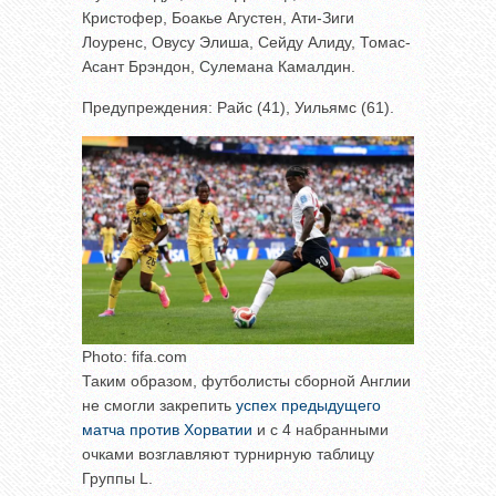
Кристофер, Боакье Агустен, Ати-Зиги
Лоуренс, Овусу Элиша, Сейду Алиду, Томас-
Асант Брэндон, Сулемана Камалдин.
Предупреждения: Райс (41), Уильямс (61).
Photo: fifa.com
Таким образом, футболисты сборной Англии
не смогли закрепить
успех предыдущего
матча против Хорватии
и с 4 набранными
очками возглавляют турнирную таблицу
Группы L.