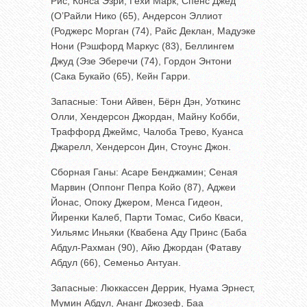
Рис, Конса Эзри, Гехи Марк, Спенс Джед
(О’Райли Нико (65), Андерсон Эллиот
(Роджерс Морган (74), Райс Деклан, Мадуэке
Нони (Рэшфорд Маркус (83), Беллингем
Джуд (Эзе Эберечи (74), Гордон Энтони
(Сака Букайо (65), Кейн Гарри.
Запасные: Тони Айвен, Бёрн Дэн, Уоткинс
Олли, Хендерсон Джордан, Майну Кобби,
Траффорд Джеймс, Чалоба Трево, Куанса
Джарелл, Хендерсон Дин, Стоунс Джон.
Сборная Ганы: Асаре Бенджамин; Сеная
Марвин (Оппонг Пепра Койо (87), Аджеи
Йонас, Опоку Джером, Менса Гидеон,
Йиренки Калеб, Парти Томас, Сибо Кваси,
Уильямс Иньяки (Квабена Аду Принс (Баба
Абдул-Рахман (90), Айю Джордан (Фатаву
Абдул (66), Семеньо Антуан.
Запасные: Люккассен Деррик, Нуама Эрнест,
Мумин Абдул, Ананг Джозеф, Баа