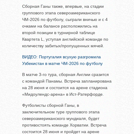
Сборная Ганы также, впервые, на стадии
группового этапа североамериканского
ЧМ-2026 по футболу, сыграли вничью и с 4
очками на балансе расположились на
второй позиции в турнирной таблице
Квартета L, уступая английской команде по
количеству забитых/пропущенных мячей.
ВИДЕО: Португалия всухую разгромила
Узбекистан в матче ЧМ-2026 по футболу
В матче 3-го тура, сборная Англии сразится
с командой Панамы. Встреча запланирована
на 28 июня и состоится на арене стадиона
«Мидоулендс-арена» в Ист-Ратерфорде.
Футболисты сборной Ганы, в
заключительном туре группового этапа
североамериканского мундиаля, будет
противостоять команде Хорватии. Встреча
состоится 28 июня и пройдет на арене