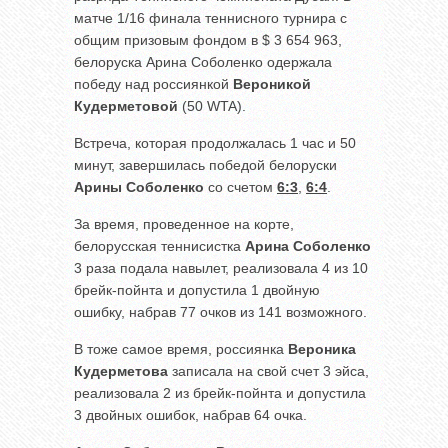
матче 1/16 финала теннисного турнира с
общим призовым фондом в $ 3 654 963,
белоруска Арина Соболенко одержала
победу над россиянкой
Вероникой
Кудерметовой
(50 WTA).
Встреча, которая продолжалась 1 час и 50
минут, завершилась победой белоруски
Арины Соболенко
со счетом
6:3
,
6:4
.
За время, проведенное на корте,
белорусская теннисистка
Арина Соболенко
3 раза подала навылет, реализовала 4 из 10
брейк-пойнта и допустила 1 двойную
ошибку, набрав 77 очков из 141 возможного.
В тоже самое время, россиянка
Вероника
Кудерметова
записала на свой счет 3 эйса,
реализовала 2 из брейк-пойнта и допустила
3 двойных ошибок, набрав 64 очка.