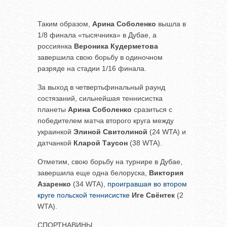
Таким образом,
Арина Соболенко
вышла в
1/8 финала «тысячника» в Дубае, а
россиянка
Вероника Кудерметова
завершила свою борьбу в одиночном
разряде на стадии 1/16 финала.
За выход в четвертьфинальный раунд
состязаний, сильнейшая теннисистка
планеты
Арина Соболенко
сразиться с
победителем матча второго круга между
украинкой
Элиной Свитолиной
(24 WTA) и
датчанкой
Кларой Таусон
(38 WTA).
Отметим, свою борьбу на турнире в Дубае,
завершила еще одна белоруска,
Виктория
Азаренко
(34 WTA),
проигравшая во втором
круге польской теннисистке
Иге Свёнтек
(2
WTA).
СПОРТНАВИНЫ