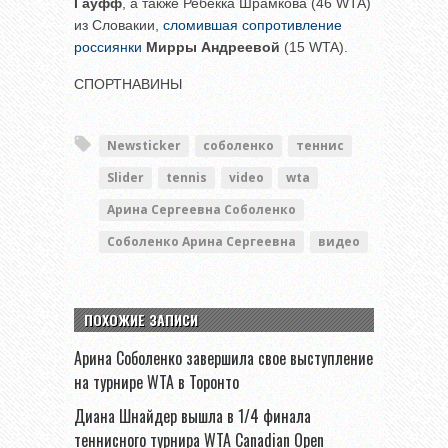
Гауфф
, а также Ребекка Шрамкова (46 WTA)
из Словакии,
сломившая сопротивление
россиянки
Мирры Андреевой
(15 WTA).
СПОРТНАВИНЫ
Newsticker
соболенко
теннис
Slider
tennis
video
wta
Арина Сергеевна Соболенко
Соболенко Арина Сергеевна
видео
ПОХОЖИЕ ЗАПИСИ
Арина Соболенко завершила свое выступление
на турнире WTA в Торонто
Диана Шнайдер вышла в 1/4 финала
теннисного турнира WTA Canadian Open