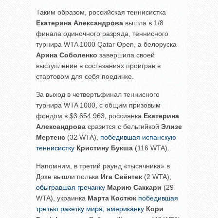
Таким образом, российская теннисистка
Екатерина Александрова
вышла в 1/8
финала одиночного разряда, теннисного
турнира WTA 1000 Qatar Open, а белоруска
Арина Соболенко
завершила своей
выступление в состязаниях проиграв в
стартовом для себя поединке.
За выход в четвертьфинал теннисного
турнира WTA 1000, с общим призовым
фондом в $3 654 963, россиянка
Екатерина
Александрова
сразится с бельгийкой
Элизе
Мертенс
(32 WTA),
победившая испанскую
теннисистку
Кристину Букша
(116 WTA).
Напомним, в третий раунд «тысячника» в
Дохе вышли полька
Ига Свёнтек
(2 WTA),
обыгравшая гречанку
Марию Саккари
(29
WTA), украинка
Марта Костюк
победившая
третью ракетку мира, американку
Кори