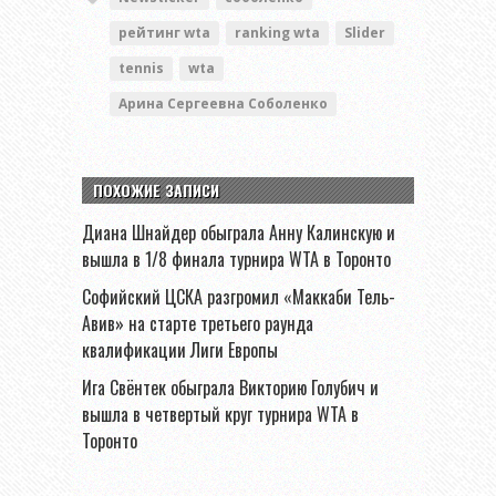
рейтинг wta
ranking wta
Slider
tennis
wta
Арина Сергеевна Соболенко
ПОХОЖИЕ ЗАПИСИ
Диана Шнайдер обыграла Анну Калинскую и
вышла в 1/8 финала турнира WTA в Торонто
Софийский ЦСКА разгромил «Маккаби Тель-
Авив» на старте третьего раунда
квалификации Лиги Европы
Ига Свёнтек обыграла Викторию Голубич и
вышла в четвертый круг турнира WTA в
Торонто