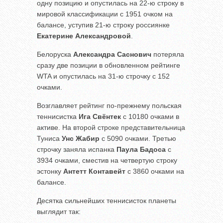
одну позицию и опустилась на 22-ю строку в
мировой классификации с 1951 очком на
балансе, уступив 21-ю строку россиянке
Екатерине Александровой
.
Белоруска
Александра Саснович
потеряла
сразу две позиции в обновленном рейтинге
WTA и опустилась на 31-ю строчку с 152
очками.
Возглавляет рейтинг по-прежнему польская
теннисистка
Ига Свёнтек
с 10180 очками в
активе. На второй строке представительница
Туниса
Унс Жабир
с 5090 очками. Третью
строчку заняла испанка
Паула Бадоса
с
3934 очками, сместив на четвертую строку
эстонку
Антетт Контавейт
с 3860 очками на
балансе.
Десятка сильнейших теннисисток планеты
выглядит так: