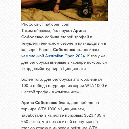
Photo: cincinnatiopen.com
Таким образом, белоруска
Арина
Соболенко
добыла второй трофей в
текущем теннисном сезоне и пятнадцатый в
карьере. Ранее,
Соболенко
становилась
чемпионкой Australian Open 2024
. К тому же
для белоруски впервые в карьере покорился
«хардовый» турнир в Цинциннати.
Более того, для белоруски это юбилейная
100-я победа в турнире из серии WTA 1000 и
шестой трофей в «тысячнике».
Арина Соболенко
благодаря победе на
турнире WTA 1000 в Цинциннати,
заработала в качестве призовых $523,485 и
650 очков, что позволит ей вернуться на
вторую строку в мировом рейтинге WTA.