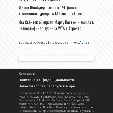
Диана Шнайдер вышла в 1/4 финала
теннисного турнира WTA Canadian Open
Ига Свёнтек обыграла Марту Костюк и вышла в
четвертьфинал турнира WTA в Торонто
You must be logged in to post a comment
Логин
Контакты:
Политика конфиденциальности
Новости спорта Беларуси и мира
Спортнавины © 2012-2026. Новости спорта. Спортивные
новости. Актуальные новости спорта Белоруссии и мира.
Обзоры матчей АПЛ, РПЛ, Ла Лиги, Лиги 1, Серия А, УПЛ,
экстралиги, КХЛ, НХЛ. Фоторепортажи. Футбол. Хоккей.
Гандбол. Баскетбол. Волейбол. Мини-футбол. Автоспорт. При
использовании материала(ов) портала обязательно указывать