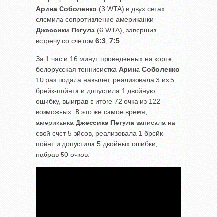
Арина Соболенко
(3 WTA) в двух сетах
сломила сопротивление американки
Джессики Пегула
(6 WTA), завершив
встречу со счетом
6:3
,
7:5
.
За 1 час и 16 минут проведенных на корте,
белорусская теннисистка
Арина Соболенко
10 раз подала навылет, реализовала 3 из 5
брейк-пойнта и допустила 1 двойную
ошибку, выиграв в итоге 72 очка из 122
возможных. В это же самое время,
американка
Джессика Пегула
записала на
свой счет 5 эйсов, реализовала 1 брейк-
пойнт и допустила 5 двойных ошибки,
набрав 50 очков.