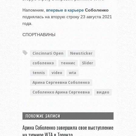
Напомним,
впервые в карьере
Соболенко
поднялась на вторую строку 23 августа 2021
года.
СПОРТНАВИНЫ
Cincinnati Open
Newsticker
соболенко
теннис
Slider
tennis
video
wta
Арина Сергеевна Соболенко
Соболенко Арина Сергеевна
видео
ПОХОЖИЕ ЗАПИСИ
Арина Соболенко завершила свое выступление
на турнире WTA в Торонто