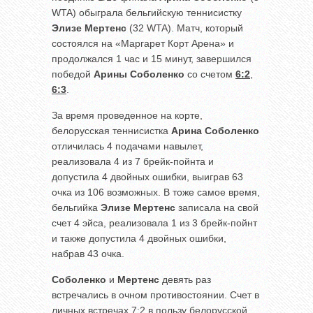
WTA) обыграла бельгийскую теннисистку
Элизе Мертенс
(32 WTA). Матч, который
состоялся на «Маргарет Корт Арена» и
продолжался 1 час и 15 минут, завершился
победой
Арины Соболенко
со счетом
6:2
,
6:3
.
За время проведенное на корте,
белорусская теннисистка
Арина Соболенко
отличилась 4 подачами навылет,
реализовала 4 из 7 брейк-пойнта и
допустила 4 двойных ошибки, выиграв 63
очка из 106 возможных. В тоже самое время,
бельгийка
Элизе Мертенс
записала на свой
счет 4 эйса, реализовала 1 из 3 брейк-пойнт
и также допустила 4 двойных ошибки,
набрав 43 очка.
Соболенко
и
Мертенс
девять раз
встречались в очном противостоянии. Счет в
личных встречах 7:2 в пользу белорусской