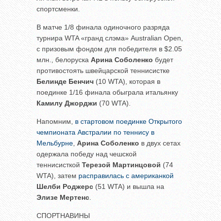
спортсменки.
В матче 1/8 финала одиночного разряда
турнира WTA «гранд слэма» Australian Open,
с призовым фондом для победителя в $2.05
млн., белоруска
Арина Соболенко
будет
противостоять швейцарской теннисистке
Белинде Бенчич
(10 WTA), которая в
поединке 1/16 финала обыграла итальянку
Камилу Джорджи
(70 WTA).
Напомним,
в стартовом поединке Открытого
чемпионата Австралии по теннису в
Мельбурне
,
Арина Соболенко
в двух сетах
одержала победу над чешской
теннисисткой
Терезой Мартинцовой
(74
WTA), затем
расправилась с американкой
Шелби Роджерс
(51 WTA) и вышла на
Элизе Мертенс
.
СПОРТНАВИНЫ