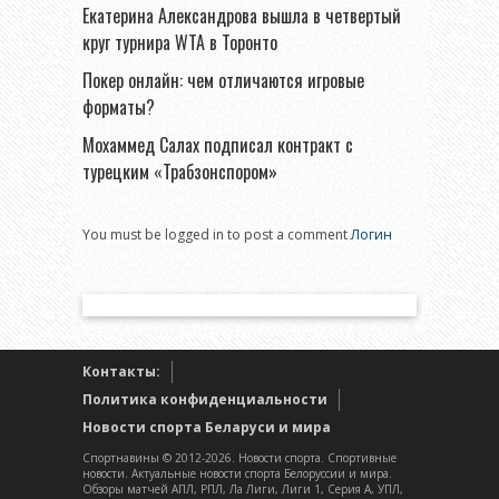
Екатерина Александрова вышла в четвертый
круг турнира WTA в Торонто
Покер онлайн: чем отличаются игровые
форматы?
Мохаммед Салах подписал контракт с
турецким «Трабзонспором»
You must be logged in to post a comment
Логин
Контакты:
Политика конфиденциальности
Новости спорта Беларуси и мира
Спортнавины © 2012-2026. Новости спорта. Спортивные
новости. Актуальные новости спорта Белоруссии и мира.
Обзоры матчей АПЛ, РПЛ, Ла Лиги, Лиги 1, Серия А, УПЛ,