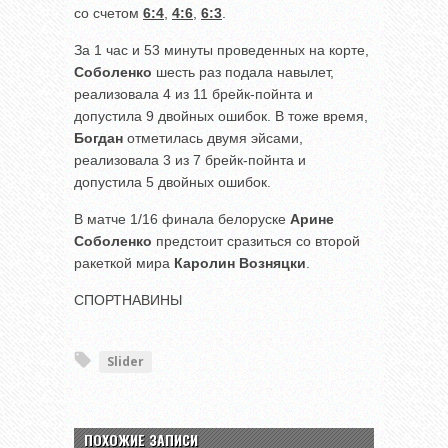
со счетом
6:4
,
4:6
,
6:3
.
За 1 час и 53 минуты проведенных на корте,
Соболенко
шесть раз подала навылет,
реализовала 4 из 11 брейк-пойнта и
допустила 9 двойных ошибок. В тоже время,
Богдан
отметилась двумя эйсами,
реализовала 3 из 7 брейк-пойнта и
допустила 5 двойных ошибок.
В матче 1/16 финала белоруске
Арине
Соболенко
предстоит сразиться со второй
ракеткой мира
Каролин Возняцки
.
СПОРТНАВИНЫ
Slider
ПОХОЖИЕ ЗАПИСИ