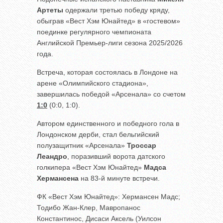
Артеты
одержали третью победу кряду,
обыграв «Вест Хэм Юнайтед» в «гостевом»
поединке регулярного чемпионата
Английской Премьер-лиги сезона 2025/2026
года.
Встреча, которая состоялась в Лондоне на
арене «Олимпийского стадиона»,
завершилась победой «Арсенала» со счетом
1:0
(0:0, 1:0).
Автором единственного и победного гола в
Лондонском дерби, стал бельгийский
полузащитник «Арсенала»
Троссар
Леандро
, поразивший ворота датского
голкипера «Вест Хэм Юнайтед»
Мадса
Хермансена
на 83-й минуте встречи.
ФК «Вест Хэм Юнайтед»: Хермансен Мадс;
Тодибо Жан-Клер, Мавропанос
Константинос, Дисаси Аксель (Уилсон