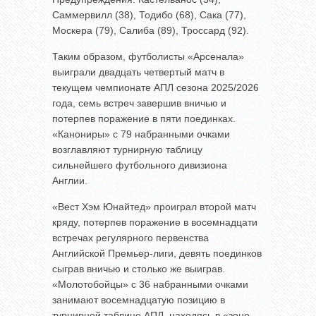
Саммервилл (38), Тодибо (68), Сака (77),
Москера (79), Салиба (89), Троссард (92).
Таким образом, футболисты «Арсенала»
выиграли двадцать четвертый матч в
текущем чемпионате АПЛ сезона 2025/2026
года, семь встреч завершив вничью и
потерпев поражение в пяти поединках.
«Канониры» с 79 набранными очками
возглавляют турнирную таблицу
сильнейшего футбольного дивизиона
Англии.
«Вест Хэм Юнайтед» проиграл второй матч
кряду, потерпев поражение в восемнадцати
встречах регулярного первенства
Английской Премьер-лиги, девять поединков
сыграв вничью и столько же выиграв.
«Молотобойцы» с 36 набранными очками
занимают восемнадцатую позицию в
турнирной таблице АПЛ, находясь в «зоне