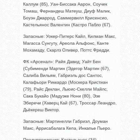
Каллум (85), Уан-Биссака Аарон, Соучек
Томаш, Фернандеш Матеуш, Диуф Малик,
Боуэн Джаррод, Саммервилл Крисенсио,
Кастельянос Валентин (Кастро Пабло (67).
Запасные: Уокер-Питерс Кайл, Килман Макс,
Магасса Сунгуту, Ареола Альфонс, Канте
Мохамаду, Скарлз Оливер, Поттс Фредди.
ФК «Арсенал»: Райя Давид; Уайт Бен
(Субименди Мартин (Эдегор Мартин (67),
Салиба Вильям, Габриэль дос Сантос,
Калафьори Риккардо (Москера Кристиан
(79), Райс Деклан, Льюис-Скелли Майлс,
Сака Букайо (Мадуэке Нони (80), Эзе
Эберечи (Хаверц Кай (67), Троссар Леандро,
Дьёкереш Виктор.
Запасные: Мартинелли Габриэл, Доуман
Макс, Аррисабалага Кепа, Инкапье Пьеро.
Предупреждения: Кастельанос (34),