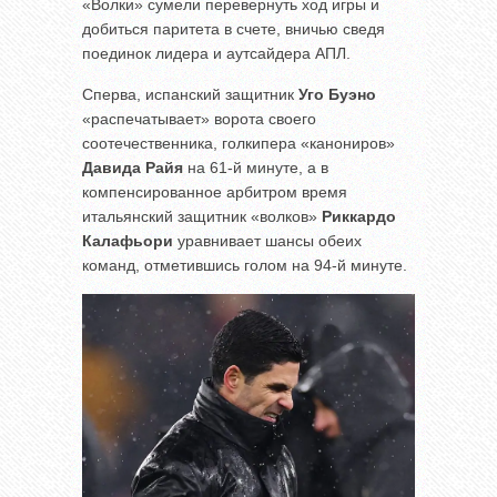
«Волки» сумели перевернуть ход игры и
добиться паритета в счете, вничью сведя
поединок лидера и аутсайдера АПЛ.
Сперва, испанский защитник
Уго Буэно
«распечатывает» ворота своего
соотечественника, голкипера «канониров»
Давида Райя
на 61-й минуте, а в
компенсированное арбитром время
итальянский защитник «волков»
Риккардо
Калафьори
уравнивает шансы обеих
команд, отметившись голом на 94-й минуте.