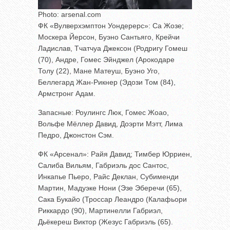
Photo: arsenal.com
ФК «Вулверхэмптон Уондерерс»: Са Жозе;
Москера Йерсон, Буэно Сантьяго, Крейчи
Ладислав, Тчатчуа Джексон (Родригу Гомеш
(70), Андре, Гомес Эйнджел (Арокодаре
Толу (22), Мане Матеуш, Буэно Уго,
Беллегард Жан-Рикнер (Эдози Том (84),
Армстронг Адам.
Запасные: Роулингс Люк, Гомес Жоао,
Вольфе Мёллер Давид, Доэрти Мэтт, Лима
Педро, Джонстон Сэм.
ФК «Арсенал»: Райя Давид; Тимбер Юрриен,
Салиба Вильям, Габриэль дос Сантос,
Инкапье Пьеро, Райс Деклан, Субименди
Мартин, Мадуэке Нони (Эзе Эберечи (65),
Сака Букайо (Троссар Леандро (Калафьори
Риккардо (90), Мартинелли Габриэл,
Дьёкереш Виктор (Жезус Габриэль (65).