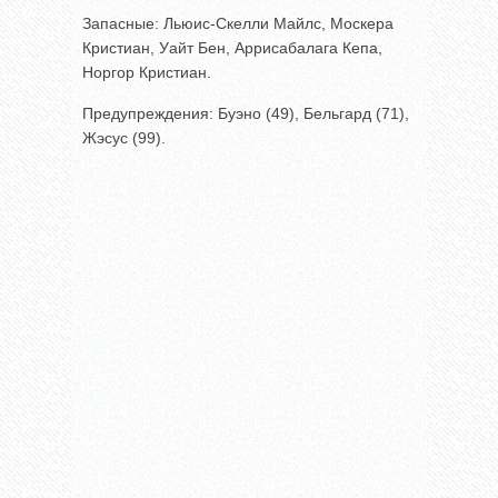
Запасные: Льюис-Скелли Майлс, Москера
Кристиан, Уайт Бен, Аррисабалага Кепа,
Норгор Кристиан.
Предупреждения: Буэно (49), Бельгард (71),
Жэсус (99).