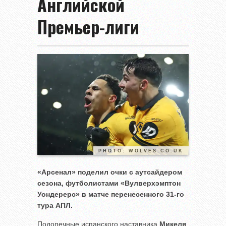
Английской
Премьер-лиги
PHOTO: WOLVES.CO.UK
«Арсенал» поделил очки с аутсайдером
сезона, футболистами «Вулверхэмптон
Уондерерс» в матче перенесенного 31-го
тура АПЛ.
Подопечные испанского наставника
Микеля