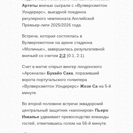
Артеты
вничью сыграли с «Вулверхэмптон
Уондерерс», выездной поединок
регулярного чемпионата Английской
Премьер-лиги 2025/2026 года.
Встреча, которая состоялась в
Вулвергемптоне на арене стадиона
«Молинью», завершилась результативной
вничьей со счетом
2:2
(0:1, 2:1).
Счет в матче открыл вингер лондонского
«Арсенала»
Букайо Сака
, поразивший
ворота португальского голкипера
«Вулверхэмптон Уондерерс»
Жозе Са
на 5-й
минуте.
Во второй половине встречи эквадорский
центральный защитник «канониров»
Пьеро
Инкапье
удваивает превосходство команды
гостей, отметившись голом на 56-й минуте.