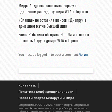
Мирра Андреева завершила борьбу в
одиночном разряде турнира WTA в Торонто
«Славия» не оставила шансов «Днепру» в
домашнем матче Высшей лиги
Елена Рыбакина обыграла Энн Ли и вышла в
четвертый круг турнира WTA в Торонто
You must be logged in to post a comment
Логин
Контакты:
Политика конфиденциальности
Новости спорта Беларуси и мира
Спортнавины © 2012-2026. Новости спорта. Спортивные
новости. Актуальные новости спорта Белоруссии и мира.
Обзоры матчей АПЛ, РПЛ, Ла Лиги, Лиги 1, Серия А, УПЛ,