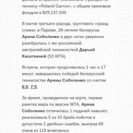
теннису «Roland Garros», с общим призовым
фондом в $29,137,500.
В матче третьего раунда, грунтового «гранд
слэма» в Париже, 28-летняя белоруска
Арина Соболенко
в двух сетах уверенно
разобралась с экс-россиянкой,
австралийской теннисисткой
Дарьей
Касаткиной
(53 WTA).
Встреча, которая продолжалась 1 час и 17
минут, завершилась победой белорусской
теннисистки
Арины Соболенко
со счетом
6:0
,
7:5
.
За время, проведенное на корте, первая
ракетка мира по версии WTA,
Арина
Соболенко
отличилась 1 подачей навылет,
реализовала 5 из 10 брейк-пойнтов и
допустила 2 двойных ошибки, выиграв 68
очков из 119 возможных.