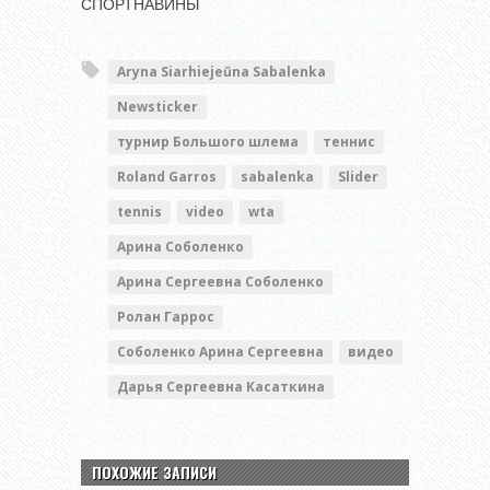
СПОРТНАВИНЫ
Aryna Siarhiejeŭna Sabalenka
Newsticker
турнир Большого шлема
теннис
Roland Garros
sabalenka
Slider
tennis
video
wta
Арина Соболенко
Арина Сергеевна Соболенко
Ролан Гаррос
Соболенко Арина Сергеевна
видео
Дарья Сергеевна Касаткина
ПОХОЖИЕ ЗАПИСИ