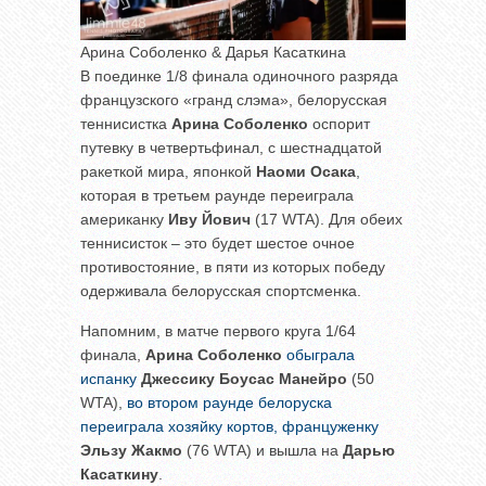
Арина Соболенко & Дарья Касаткина
В поединке 1/8 финала одиночного разряда
французского «гранд слэма», белорусская
теннисистка
Арина Соболенко
оспорит
путевку в четвертьфинал, с шестнадцатой
ракеткой мира, японкой
Наоми Осака
,
которая в третьем раунде переиграла
американку
Иву Йович
(17 WTA). Для обеих
теннисисток – это будет шестое очное
противостояние, в пяти из которых победу
одерживала белорусская спортсменка.
Напомним, в матче первого круга 1/64
финала,
Арина Соболенко
обыграла
испанку
Джессику Боусас Манейро
(50
WTA),
во втором раунде белоруска
переиграла хозяйку кортов, француженку
Эльзу Жакмо
(76 WTA) и вышла на
Дарью
Касаткину
.