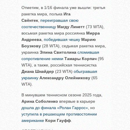
Отметим, в 1/16 финала уже вышли: третья
ракетка мира, полька
Ига
Свёнтек
,
переигравшая свою
соотечественницу
Магду Линетт
(73 WTA),
восьмая ракетка мира россиянка
Мирра
Андреева
,
победившая чешку
Марию
Боузкову
(28 WTA), седьмая ракетка мира,
украинка
Элина Свитолина
сломившая
сопротивление немки
Тамары Корпач
(95
WTA), а также, российская теннисистка
Диана Шнайдер
(23 WTA)
обыгравшая
украинку
Александру Олейникову
(65
WTA).
В минувшем теннисном сезоне 2025 года,
Арина Соболенко
впервые в карьере
дошла до финала «Ролан Гаррос»
, но
уступила в решающем противостоянии
американке
Кори Гауфф
.