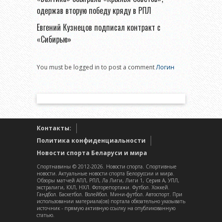
одержав вторую победу кряду в РПЛ
Евгений Кузнецов подписал контракт с
«Сибирью»
You must be logged in to post a comment
Логин
Контакты:
Политика конфиденциальности
Новости спорта Беларуси и мира
Спортнавины © 2012-2026. Новости спорта. Спортивные
новости. Актуальные новости спорта Белоруссии и мира.
Обзоры матчей АПЛ, РПЛ, Ла Лиги, Лиги 1, Серия А, УПЛ,
экстралиги, КХЛ, НХЛ. Фоторепортажи. Футбол. Хоккей.
Гандбол. Баскетбол. Волейбол. Мини-футбол. Автоспорт. При
использовании материала(ов) портала обязательно указывать
источник - прямую активную ссылку на опубликованную
статью.