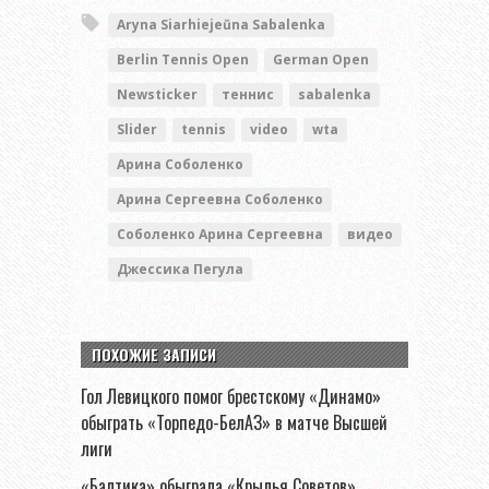
Aryna Siarhiejeŭna Sabalenka
Berlin Tennis Open
German Open
Newsticker
теннис
sabalenka
Slider
tennis
video
wta
Арина Соболенко
Арина Сергеевна Соболенко
Соболенко Арина Сергеевна
видео
Джессика Пегула
ПОХОЖИЕ ЗАПИСИ
Гол Левицкого помог брестскому «Динамо»
обыграть «Торпедо-БелАЗ» в матче Высшей
лиги
«Балтика» обыграла «Крылья Советов»,