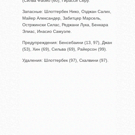
(Силва Фабио (60), Гирасси Серу.
Запасные: Шлоттербек Нико, Озджан Салих,
Майер Александер, Забитцер Марсель,
Остржински Силас, Реджани Лука, Бенкара
Элиас, Инасио Самуэле.
Предупреждения: Бенсебаини (13, 97), Джан
(53), Хин (69), Сильва (69), Райерсон (99).
Удаления: Шлоттербек (97), Скалвини (97).