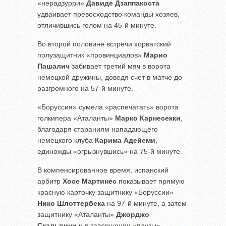
«нерадзурри»
Давиде Дзаппакоста
удваивает превосходство команды хозяев,
отличившись голом на 45-й минуте.
Во второй половине встречи хорватский
полузащитник «провинциалов»
Марио
Пашалич
забивает третий мяч в ворота
немецкой дружины, доведя счет в матче до
разгромного на 57-й минуте.
«Боруссия» сумела «распечатать» ворота
голкипера «Аталанты»
Марко Карнесекки
,
благодаря стараниям нападающего
немецкого клуба
Карима Адейеми
,
единожды «огрызнувшись» на 75-й минуте.
В компенсированное время, испанский
арбитр
Хосе Мартинес
показывает прямую
красную карточку защитнику «Боруссии»
Нико Шлоттербека
на 97-й минуте, а затем
защитнику «Аталанты»
Джорджо
Скальвини
и в завершении «паузы»