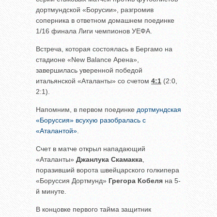
дортмундской «Борусии», разгромив
соперника в ответном домашнем поединке
1/16 финала Лиги чемпионов УЕФА.
Встреча, которая состоялась в Бергамо на
стадионе «New Balance Арена»,
завершилась уверенной победой
итальянской «Аталанты» со счетом
4:1
(2:0,
2:1).
Напомним, в первом поединке
дортмундская
«Боруссия» всухую разобралась с
«Аталантой»
.
Счет в матче открыл нападающий
«Аталанты»
Джанлука Скамакка
,
поразивший ворота швейцарского голкипера
«Боруссия Дортмунд»
Грегора Кобеля
на 5-
й минуте.
В концовке первого тайма защитник