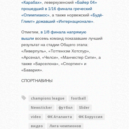
«Карабах»
, леверкузенский
«Байер 04»
прошедший в 1/16 финала греческий
«Олимпиакос»
, а также норвежский
«Будё-
Глимт» дожавший «Интернационале»
.
Отметим,
в 1/8 финала напрямую
вышли
восемь команд показавшие лучший
результат на стадии Общего этапа:
«Ливерпуль», «Тоттенхэм Хотспур»,
«Арсенал, «Челси», «Манчестер Сити», а
также «Барселона», «Спортинг» и
«Бавария».
СПОРТНАВИНЫ
champions league
football
Newsticker
футбол
Slider
video
ФК Аталанта
ФК Боруссия
видео
Лига чемпионов