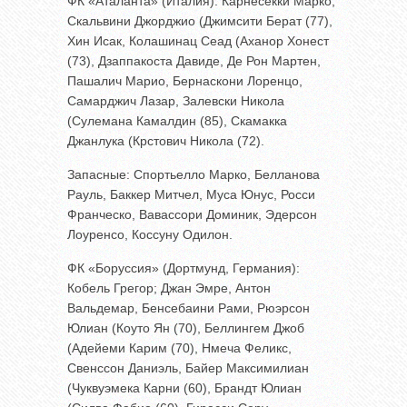
ФК «Аталанта» (Италия): Карнесекки Марко;
Скальвини Джорджио (Джимсити Берат (77),
Хин Исак, Колашинац Сеад (Аханор Хонест
(73), Дзаппакоста Давиде, Де Рон Мартен,
Пашалич Марио, Бернаскони Лоренцо,
Самарджич Лазар, Залевски Никола
(Сулемана Камалдин (85), Скамакка
Джанлука (Крстович Никола (72).
Запасные: Спортьелло Марко, Белланова
Рауль, Баккер Митчел, Муса Юнус, Росси
Франческо, Вавассори Доминик, Эдерсон
Лоуренсо, Коссуну Одилон.
ФК «Боруссия» (Дортмунд, Германия):
Кобель Грегор; Джан Эмре, Антон
Вальдемар, Бенсебаини Рами, Рюэрсон
Юлиан (Коуто Ян (70), Беллингем Джоб
(Адейеми Карим (70), Нмеча Феликс,
Свенссон Даниэль, Байер Максимилиан
(Чуквуэмека Карни (60), Брандт Юлиан