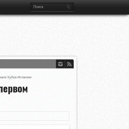
ференций УЕФА
нале Кубка Испании
первом