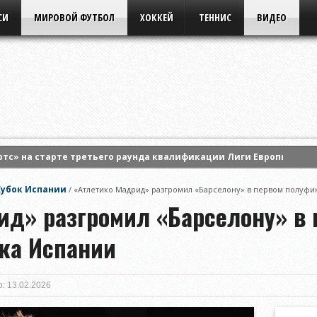
СИ
МИРОВОЙ ФУТБОЛ
ХОККЕЙ
ТЕННИС
ВИДЕО
ртс» на старте третьего раунда квалификации Лиги Европы УЕФА
Тобол» на старте третьего квалификационного раунда Лиги кон
Кубок Испании
/
«Атлетико Мадрид» разгромил «Барселону» в первом полуфи
ался с «Арсеналом» в домашнем матче Высшей лиги
ид» разгромил «Барселону» в 
ка Испании
: 13.02.2026