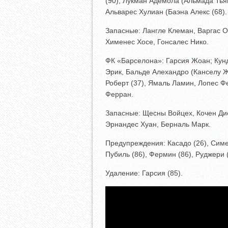
(90), Лукман Адемола (Альмада Тьяг
Альварес Хулиан (Баэна Алекс (68).
Запасные: Лангле Клеман, Варгас О
Хименес Хосе, Гонсалес Нико.
ФК «Барселона»: Гарсия Жоан; Кунд
Эрик, Бальде Алехандро (Канселу Ж
Роберт (37), Ямаль Ламин, Лопес Ф
Ферран.
Запасные: Щесны Войцех, Кочен Ди
Эрнандес Хуан, Берналь Марк.
Предупреждения: Касадо (26), Симео
Пубиль (86), Фермин (86), Руджери (
Удаление: Гарсия (85).