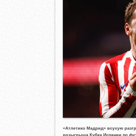
«Атлетико Мадрид» всухую разгр
розыгрыша Кубка Испании по фу