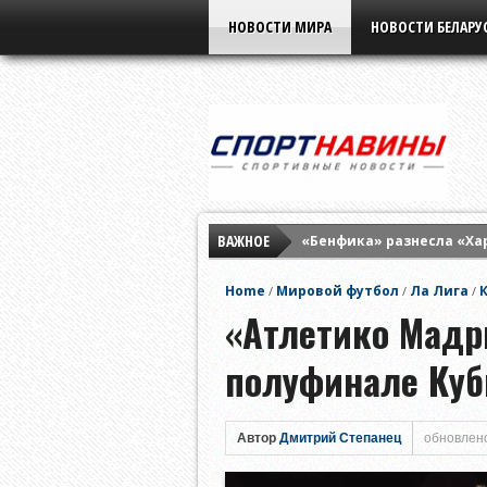
НОВОСТИ МИРА
НОВОСТИ БЕЛАРУ
ВАЖНОЕ
«Бенфика» разнесла «Ха
«Партизан» разгромил «
Home
Мировой футбол
Ла Лига
/
/
/
«Нафтан» всухую разобр
«Атлетико Мадр
полуфинале Куб
Автор
Дмитрий Степанец
обновлено