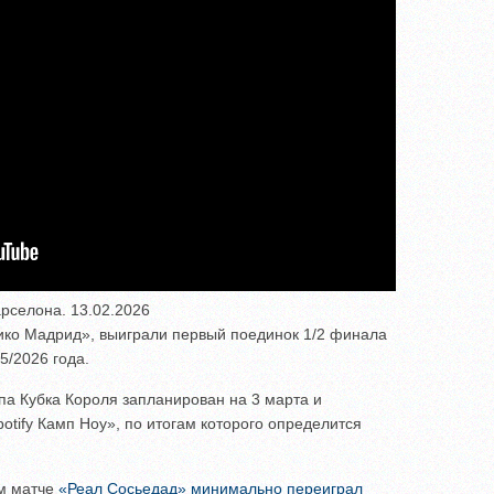
арселона. 13.02.2026
ико Мадрид», выиграли первый поединок 1/2 финала
5/2026 года.
а Кубка Короля запланирован на 3 марта и
otify Камп Ноу», по итогам которого определится
м матче
«Реал Сосьедад» минимально переиграл