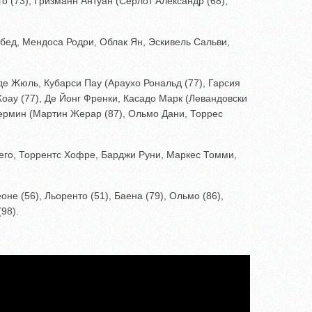
о (73), Гризманн Антуан (Сёрлот Александр (68),
бед, Мендоса Родри, Облак Ян, Эскивель Сальви,
е Жюль, Кубарси Пау (Араухо Рональд (77), Гарсия
оау (77), Де Йонг Френки, Касадо Марк (Левандовски
ермин (Мартин Жерар (87), Ольмо Дани, Торрес
его, Торрентс Хофре, Барджи Руни, Маркес Томми,
не (56), Льоренто (51), Баена (79), Ольмо (86),
98).