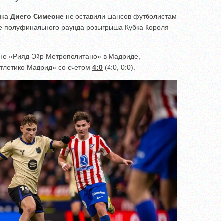
ика
Диего Симеоне
не оставили шансов футболистам
е полуфинального раунда розыгрыша Кубка Короля
ене «Рияд Эйр Метрополитано» в Мадриде,
тлетико Мадрид» со счетом
4:0
(4:0, 0:0).