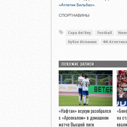
«Атлетик Бильбао»
.
СПОРТНАВИНЫ
Copa del Rey
football
News
Кубок Испании
ФК Атлетик
ПОХОЖИЕ ЗАПИСИ
«Нафтан» всухую разобрался
«Бен
с «Арсеналом» в домашнем
на ст
матче Высшей лиги
квал