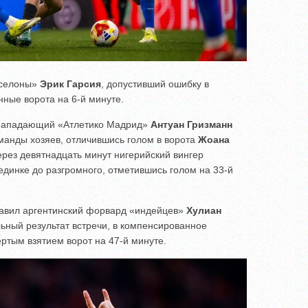
рселоны»
Эрик Гарсия
, допустивший ошибку в
нные ворота на 6-й минуте.
 нападающий «Атлетико Мадрид»
Антуан Гризманн
оманды хозяев, отличившись голом в ворота
Жоана
ерез девятнадцать минут нигерийский вингер
единке до разгромного, отметившись голом на 33-й
тавил аргентинский форвард «индейцев»
Хулиан
льный результат встречи, в компенсированное
ртым взятием ворот на 47-й минуте.