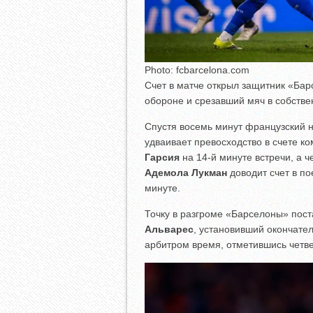
Photo: fcbarcelona.com
Счет в матче открыл защитник «Ба
обороне и срезавший мяч в собстве
Спустя восемь минут французский
удваивает превосходство в счете к
Гарсия
на 14-й минуте встречи, а ч
Адемола Лукман
доводит счет в по
минуте.
Точку в разгроме «Барселоны» пос
Альварес
, установивший окончате
арбитром время, отметившись четве