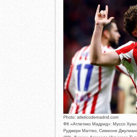
Photo: atleticodemadrid.com
ФК «Атлетико Мадрид»: Муссо Хуан;
Руджери Маттео, Симеоне Джулиано