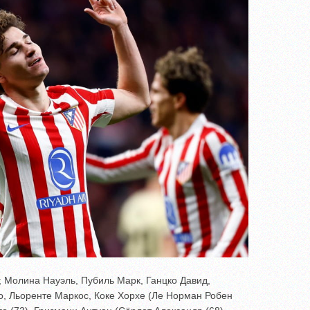
 Молина Науэль, Пубиль Марк, Ганцко Давид,
, Льоренте Маркос, Коке Хорхе (Ле Норман Робен