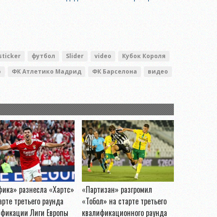
ticker
футбол
Slider
video
Кубок Короля
о
ФК Атлетико Мадрид
ФК Барселона
видео
фика» разнесла «Хартс»
«Партизан» разгромил
арте третьего раунда
«Тобол» на старте третьего
ификации Лиги Европы
квалификационного раунда