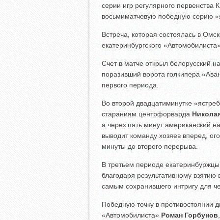
серии игр регулярного первенства 
восьмиматчевую победную серию «
Встреча, которая состоялась в Омс
екатеринбургского «Автомобилиста
Счет в матче открыл белорусский
поразивший ворота голкипера «Ава
первого периода.
Во второй двадцатиминутке «ястреб
стараниям центрфорварда
Никола
а через пять минут американский 
выводит команду хозяев вперед, ог
минуты до второго перерыва.
В третьем периоде екатеринбуржцы
благодаря результативному взятию
самым сохранившего интригу для чет
Победную точку в противостоянии 
«Автомобилиста»
Роман Горбунов