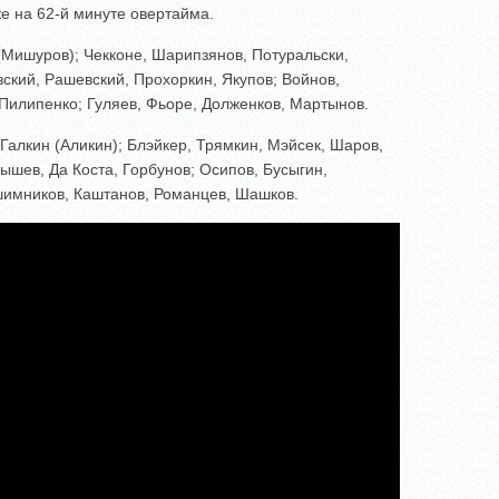
же на 62-й минуте овертайма.
(Мишуров); Чекконе, Шарипзянов, Потуральски,
вский, Рашевский, Прохоркин, Якупов; Войнов,
Пилипенко; Гуляев, Фьоре, Долженков, Мартынов.
Галкин (Аликин); Блэйкер, Трямкин, Мэйсек, Шаров,
ышев, Да Коста, Горбунов; Осипов, Бусыгин,
шимников, Каштанов, Романцев, Шашков.