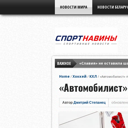
НОВОСТИ МИРА
НОВОСТИ БЕЛАРУ
ВАЖНОЕ
«Славия» не оставила ш
Елена Рыбакина обыграла
Home
Хоккей
КХЛ
/
/
/
«Автомобилист» 
Мирра Андреева заверши
«Автомобилист»
Автор
Дмитрий Степанец
обновлено