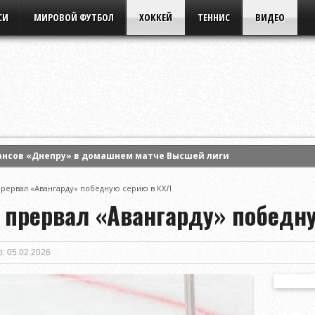
СИ
МИРОВОЙ ФУТБОЛ
ХОККЕЙ
ТЕННИС
ВИДЕО
ансов «Днепру» в домашнем матче Высшей лиги
 Энн Ли и вышла в четвертый круг турнира WTA в Торонто
прервал «Авангарду» победную серию в КХЛ
ла борьбу в одиночном разряде турнира WTA в Торонто
 прервал «Авангарду» победн
: 05.02.2026