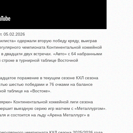
. 05.02.2026
илиста» одержали вторую победу кряду, выиграв
егулярного чемпионата Континентальной хоккейной
в в двадцати двух встречах. «Авто» с 64 набранными
 строке в турнирной таблице Восточной
адцатое поражение в текущем сезоне КХЛ сезона
атью шестью победами и 76 очками на балансе
ой таблице на «Востоке».
ярки» Континентальной хоккейной лиги сезона
авершит выездную серию игр матчем с «Металлургом».
ля и состоится на льду «Арена Металлург» в
регулярного чемпионата КХЛ сезона 2025/2026 года,