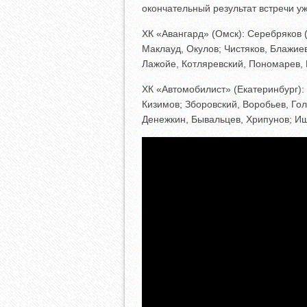
окончательный результат встречи у
ХК «Авангард» (Омск): Серебряков 
Маклауд, Окулов; Чистяков, Блажие
Лажойе, Котляревский, Пономарев, 
ХК «Автомобилист» (Екатеринбург): 
Кизимов; Зборовский, Воробьев, Гол
Денежкин, Бывальцев, Хрипунов; И