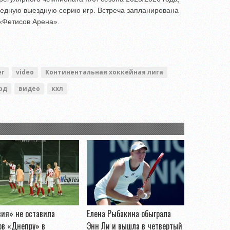
едную выездную серию игр. Встреча запланирована
 «Фетисов Арена».
er
video
Континентальная хоккейная лига
рд
видео
кхл
ия» не оставила
Елена Рыбакина обыграла
ов «Днепру» в
Энн Ли и вышла в четвертый