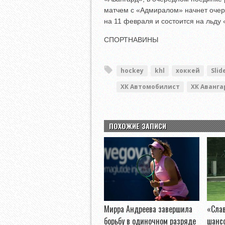
матчем с «Адмиралом» начнет очер
на 11 февраля и состоится на льду
СПОРТНАВИНЫ
hockey
khl
хоккей
Slid
ХК Автомобилист
ХК Аванга
ПОХОЖИЕ ЗАПИСИ
Мирра Андреева завершила
«Слав
борьбу в одиночном разряде
шанс