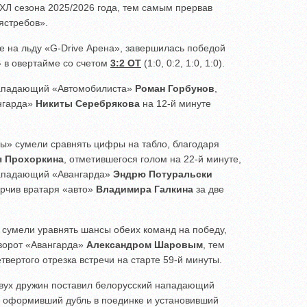
КХЛ сезона 2025/2026 года, тем самым прервав
ястребов».
ке на льду «G-Drive Арена», завершилась победой
» в овертайме со счетом
3:2 ОТ
(1:0, 0:2, 1:0, 1:0).
 нападающий «Автомобилиста»
Роман Горбунов
,
нгарда»
Никиты Серебрякова
на 12-й минуте
ы» сумели сравнять цифры на табло, благодаря
я Прохоркина
, отметившегося голом на 22-й минуте,
нападающий «Авангарда»
Эндрю Потуральски
орчив вратаря «авто»
Владимира Галкина
за две
 сумели уравнять шансы обеих команд на победу,
 ворот «Авангарда»
Александром Шаровым
, тем
вертого отрезка встречи на старте 59-й минуты.
двух дружин поставил белорусский нападающий
, оформивший дубль в поединке и установивший