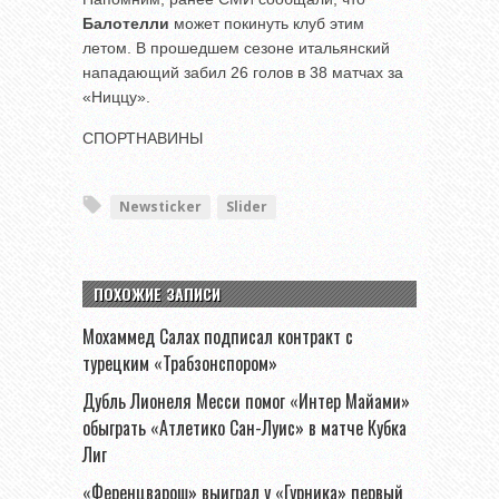
Балотелли
может покинуть клуб этим
летом. В прошедшем сезоне итальянский
нападающий забил 26 голов в 38 матчах за
«Ниццу».
СПОРТНАВИНЫ
Newsticker
Slider
ПОХОЖИЕ ЗАПИСИ
Мохаммед Салах подписал контракт с
турецким «Трабзонспором»
Дубль Лионеля Месси помог «Интер Майами»
обыграть «Атлетико Сан-Луис» в матче Кубка
Лиг
«Ференцварош» выиграл у «Гурника» первый