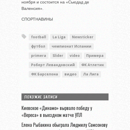
ноября и состоится на «Сьюдад де
Валенсия».
СПОРТНАВИНЫ
football
La Liga
Newsticker
футбол
чемпионат Испании
primera
Slider
video
Примера
Роберт Левандовский
ФК Атлетик
ФК Барселона
видео
Ла Лига
ПОХОЖИЕ ЗАПИСИ
Киевское «Динамо» вырвало победу у
«Вереса» в выездном матче УПЛ
Елена Рыбакина обыграла Людмилу Самсонову