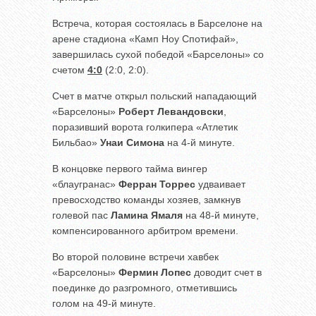
Встреча, которая состоялась в Барселоне на
арене стадиона «Камп Ноу Спотифай»,
завершилась сухой победой «Барселоны» со
счетом
4:0
(2:0, 2:0).
Счет в матче открыл польский нападающий
«Барселоны»
Роберт Левандовски
,
поразивший ворота голкипера «Атлетик
Бильбао»
Унаи Симона
на 4-й минуте.
В концовке первого тайма вингер
«блаугранас»
Ферран Торрес
удваивает
превосходство команды хозяев, замкнув
голевой пас
Ламина Ямаля
на 48-й минуте,
компенсированного арбитром времени.
Во второй половине встречи хавбек
«Барселоны»
Фермин Лопес
доводит счет в
поединке до разгромного, отметившись
голом на 49-й минуте.