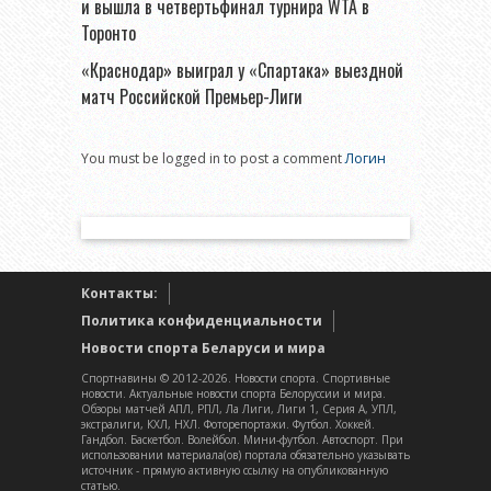
и вышла в четвертьфинал турнира WTA в
Торонто
«Краснодар» выиграл у «Спартака» выездной
матч Российской Премьер-Лиги
You must be logged in to post a comment
Логин
Контакты:
Политика конфиденциальности
Новости спорта Беларуси и мира
Спортнавины © 2012-2026. Новости спорта. Спортивные
новости. Актуальные новости спорта Белоруссии и мира.
Обзоры матчей АПЛ, РПЛ, Ла Лиги, Лиги 1, Серия А, УПЛ,
экстралиги, КХЛ, НХЛ. Фоторепортажи. Футбол. Хоккей.
Гандбол. Баскетбол. Волейбол. Мини-футбол. Автоспорт. При
использовании материала(ов) портала обязательно указывать
источник - прямую активную ссылку на опубликованную
статью.