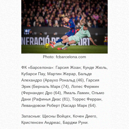
Photo: fcbarcelona.com
ФК «Барселона»: Гарсия Жоан; Кунде Жюль,
Кубарси Пау, Мартин Жерар, Бальде
Алехандро (Араухо Рональд (46), Гарсия
Эрик (Берналь Марк (74), Лопес Фермин
(Фернандес Дро (64), Ямаль Ламин, Ольмо
Дани (Рафинья Диас (81), Торрес Ферран,
Левандовски Роберт (Касадо Марк (64).
Запасные: Щесны Войцех, Кочен Диего,
Кристенсен Андреас, Барджи Руни.