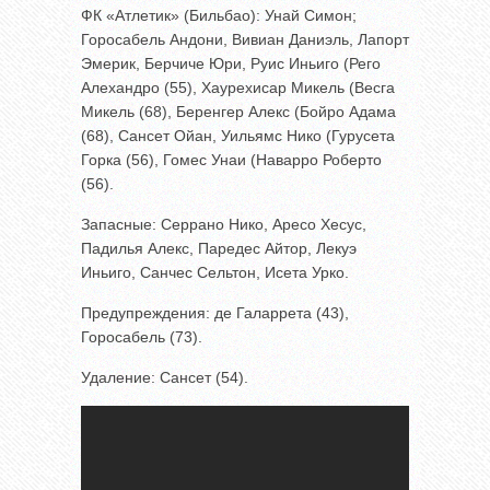
ФК «Атлетик» (Бильбао): Унай Симон;
Горосабель Андони, Вивиан Даниэль, Лапорт
Эмерик, Берчиче Юри, Руис Иньиго (Рего
Алехандро (55), Хаурехисар Микель (Весга
Микель (68), Беренгер Алекс (Бойро Адама
(68), Сансет Ойан, Уильямс Нико (Гурусета
Горка (56), Гомес Унаи (Наварро Роберто
(56).
Запасные: Серрано Нико, Аресо Хесус,
Падилья Алекс, Паредес Айтор, Лекуэ
Иньиго, Санчес Сельтон, Исета Урко.
Предупреждения: де Галаррета (43),
Горосабель (73).
Удаление: Сансет (54).