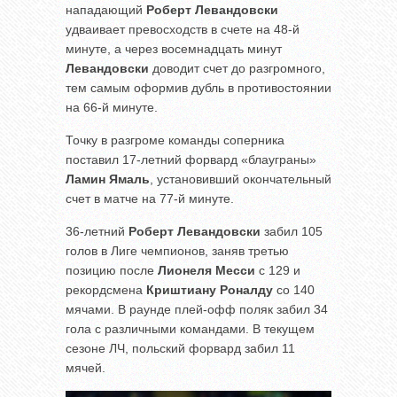
нападающий
Роберт Левандовски
удваивает превосходств в счете на 48-й
минуте, а через восемнадцать минут
Левандовски
доводит счет до разгромного,
тем самым оформив дубль в противостоянии
на 66-й минуте.
Точку в разгроме команды соперника
поставил 17-летний форвард «блауграны»
Ламин Ямаль
, установивший окончательный
счет в матче на 77-й минуте.
36-летний
Роберт Левандовски
забил 105
голов в Лиге чемпионов, заняв третью
позицию после
Лионеля Месси
с 129 и
рекордсмена
Криштиану Роналду
со 140
мячами. В раунде плей-офф поляк забил 34
гола с различными командами. В текущем
сезоне ЛЧ, польский форвард забил 11
мячей.