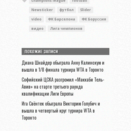
champions league
football
Newsticker
футбол
Slider
video
ФК Барселона
ФК Боруссия
видео
Лига чемпионов
ПОХОЖИЕ ЗАПИСИ
Диана Шнайдер обыграла Анну Калинскую и
вышла в 1/8 финала турнира WTA в Торонто
Софийский ЦСКА разгромил «Маккаби Тель-
Авив» на старте третьего раунда
квалификации Лиги Европы
Ига Свёнтек обыграла Викторию Голубич и
вышла в четвертый круг турнира WTA в
Торонто