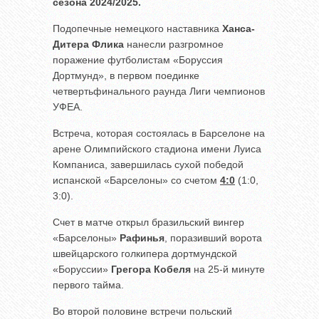
сезона 2024/2025.
Подопечные немецкого наставника
Ханса-
Дитера Флика
нанесли разгромное
поражение футболистам «Боруссия
Дортмунд», в первом поединке
четвертьфинального раунда Лиги чемпионов
УФЕА.
Встреча, которая состоялась в Барселоне на
арене Олимпийского стадиона имени Луиса
Компаниса, завершилась сухой победой
испанской «Барселоны» со счетом
4:0
(1:0,
3:0).
Счет в матче открыл бразильский вингер
«Барселоны»
Рафинья
, поразивший ворота
швейцарского голкипера дортмундской
«Боруссии»
Грегора Кобеля
на 25-й минуте
первого тайма.
Во второй половине встречи польский