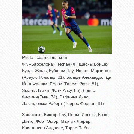
Photo: fcbarcelona.com
ФК «Барселона» (Испания): Щесны Войцех;
Кунде Жюль, Кубарси Пау, Иньиго Мартинес
(Араухо Рональд, 81), Бальде Алехандро, Де
Йонг Френки, Педри (Гарсия Эрик, 81),
Ямаль Ламин (Фати Ансу, 86), Лопес
Фермин(Гави, 74), Рафинья Диас,
Левандовски Роберт (Торрес Ферран, 81).
Запасные: Виктор Пау, Пенья Иньяки, Кочен
Диего, Форт Эктор, Мартин Жерар,
Кристенсен Андреас, Торре Пабло.