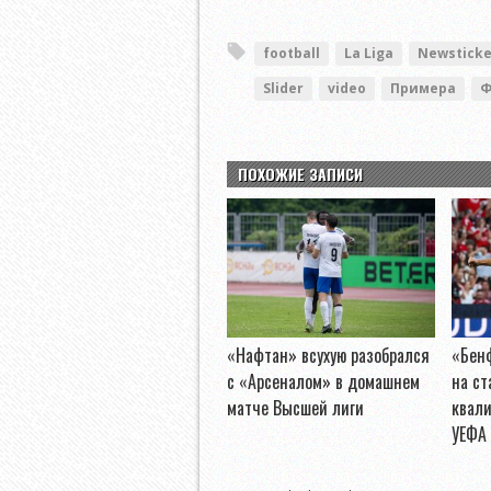
football
La Liga
Newsticke
Slider
video
Примера
Ф
ПОХОЖИЕ ЗАПИСИ
«Нафтан» всухую разобрался
«Бен
с «Арсеналом» в домашнем
на ст
матче Высшей лиги
квал
УЕФА