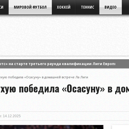
СИ
МИРОВОЙ ФУТБОЛ
ХОККЕЙ
ТЕННИС
ВИДЕО
ртс» на старте третьего раунда квалификации Лиги Европы УЕФА
Тобол» на старте третьего квалификационного раунда Лиги кон
ухую победила «Осасуну» в домашней встрече Ла Лиги
ался с «Арсеналом» в домашнем матче Высшей лиги
ухую победила «Осасуну» в до
: 14.12.2025