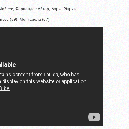
Мойсес, Фернандес Айтор, Барха Энрике.
ьос (59), Монкайола (67).