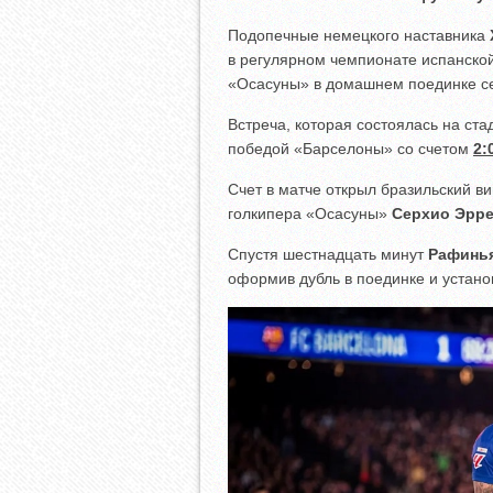
Подопечные немецкого наставника
в регулярном чемпионате испанско
«Осасуны» в домашнем поединке се
Встреча, которая состоялась на ста
победой «Барселоны» со счетом
2:
Счет в матче открыл бразильский 
голкипера «Осасуны»
Серхио Эрр
Спустя шестнадцать минут
Рафинь
оформив дубль в поединке и установ