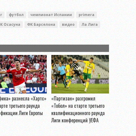
r
футбол
чемпионат Испании
primera
К Осасуна
ФК Барселона
видео
Ла Лига
фика» разнесла «Хартс»
«Партизан» разгромил
арте третьего раунда
«Тобол» на старте третьего
ификации Лиги Европы
квалификационного раунда
Лиги конференций УЕФА