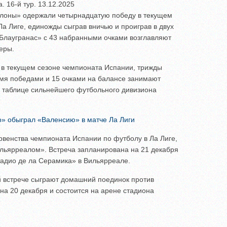
. 16-й тур. 13.12.2025
елоны» одержали четырнадцатую победу в текущем
а Лиге, единожды сыграв вничью и проиграв в двух
«Блаугранас» с 43 набранными очками возглавляют
еры.
 в текущем сезоне чемпионата Испании, трижды
ьмя победами и 15 очками на балансе занимают
 таблице сильнейшего футбольного дивизиона
о» обыграл «Валенсию» в матче Ла Лиги
рвенства чемпионата Испании по футболу в Ла Лиге,
ильярреалом». Встреча запланирована на 21 декабря
тадио де ла Серамика» в Вильярреале.
 встрече сыграют домашний поединок против
на 20 декабря и состоится на арене стадиона