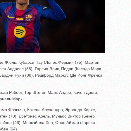
де Жюль, Кубарси Пау (Лопес Фермин (75), Мартин
ен Андреас (88), Гарсия Эрик, Педри (Касадо Марк
Барджи Руни (88), Рэшфорд Маркус (Де Йонг Френки
ски Роберт, Тер Штеген Марк-Андре, Кочен Диего,
рналь Марк.
омо Флавьян, Катена Алехандро, Эррандо Хорхе,
тен (70), Бретонес Абель, Муньос Виктор (Бекер
с Икер (46), Монкайола Хон, Орос Аймар (Гарсия
убен (64).