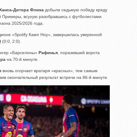
Ханса-Дитера Флика
добыли седьмую победу кряду
й Примеры, всухую разобравшись с футболистами
зона 2025/2026 года.
дионе «Spotify Камп Ноу», завершилась уверенной
0
(0:0, 2:0).
вингер «Барселоны»
Рафинья
, поразивший ворота
ера
на 70-й минуте.
я
вновь огорчает вратаря «красных», тем самым
ив окончательный результат встречи на 86-й минуте.