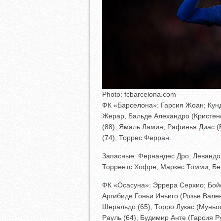
Photo: fcbarcelona.com
ФК «Барселона»: Гарсия Жоан; Кун
Жерар, Бальде Алехандро (Кристенс
(88), Ямаль Ламин, Рафинья Диас (
(74), Торрес Ферран.
Запасные: Фернандес Дро, Левандов
Торрентс Хофре, Маркес Томми, Бе
ФК «Осасуна»: Эррера Серхио; Бой
Аргибиде Гоньи Иньиго (Розье Вален
Шеральдо (65), Торро Лукас (Муньо
Рауль (64), Будимир Анте (Гарсия Р