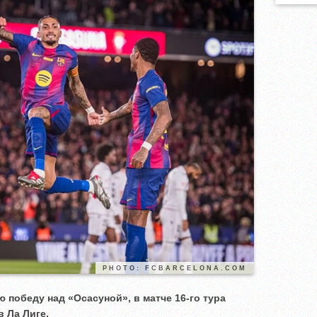
PHOTO: FCBARCELONA.COM
 победу над «Осасуной», в матче 16-го тура
 Ла Лиге.