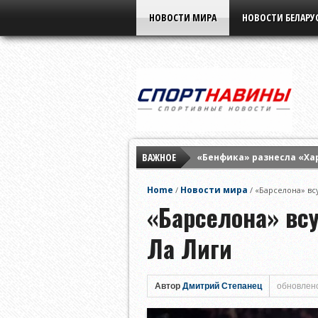
НОВОСТИ МИРА
НОВОСТИ БЕЛАРУ
ВАЖНОЕ
«Бенфика» разнесла «Ха
«Партизан» разгромил «
Home
Новости мира
/
/
«Барселона» вс
«Нафтан» всухую разобр
«Барселона» вс
Ла Лиги
Автор
Дмитрий Степанец
обновлено