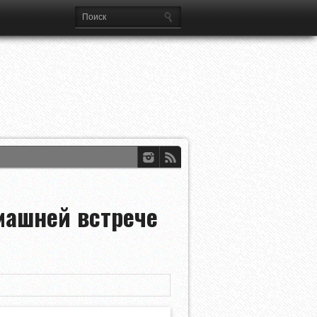
ференций УЕФА
машней встрече