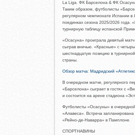
La Liga. ФК Барселона & ФК Осасуна
Таким образом, футболисты «Барс
регулярном чемпионате Испании в Л
поединках сезона 2025/2026 года. 
турнирную таблицу испанской Прим
«Осасуна» проиграла девятый матч
сыграв вничью. «Красные» с четыр
шестнадцатую позицию в турнирной
страны.
Обзор матча: Мадридский «Атлетик
В очередном матче, регулярного пе
«Барселона» сыграет в гостях с «В
и состоится на арене стадиона «Эс
Футболисты «Осасуны» в очередной
«Алавеса». Встреча запланирована 
«Рейно-де-Наварра» в Памплоне.
СПОРТНАВИНЫ