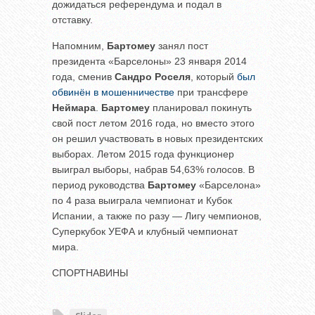
дожидаться референдума и подал в
отставку.
Напомним,
Бартомеу
занял пост
президента «Барселоны» 23 января 2014
года, сменив
Сандро Роселя
, который
был
обвинён в мошенничестве
при трансфере
Неймара
.
Бартомеу
планировал покинуть
свой пост летом 2016 года, но вместо этого
он решил участвовать в новых президентских
выборах. Летом 2015 года функционер
выиграл выборы, набрав 54,63% голосов. В
период руководства
Бартомеу
«Барселона»
по 4 раза выиграла чемпионат и Кубок
Испании, а также по разу — Лигу чемпионов,
Суперкубок УЕФА и клубный чемпионат
мира.
СПОРТНАВИНЫ