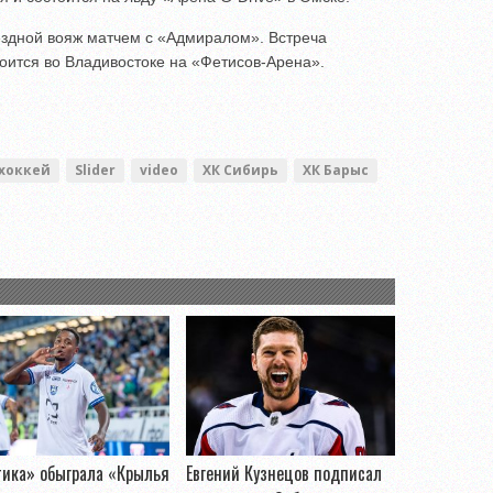
здной вояж матчем с «Адмиралом». Встреча
оится во Владивостоке на «Фетисов-Арена».
хоккей
Slider
video
ХК Сибирь
ХК Барыс
тика» обыграла «Крылья
Евгений Кузнецов подписал