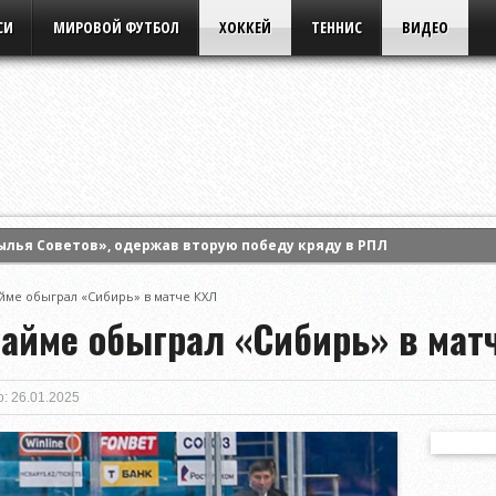
СИ
МИРОВОЙ ФУТБОЛ
ХОККЕЙ
ТЕННИС
ВИДЕО
ылья Советов», одержав вторую победу кряду в РПЛ
сал контракт с «Сибирью»
йме обыграл «Сибирь» в матче КХЛ
естскому «Динамо» обыграть «Торпедо-БелАЗ» в матче Высшей ли
тайме обыграл «Сибирь» в мат
: 26.01.2025