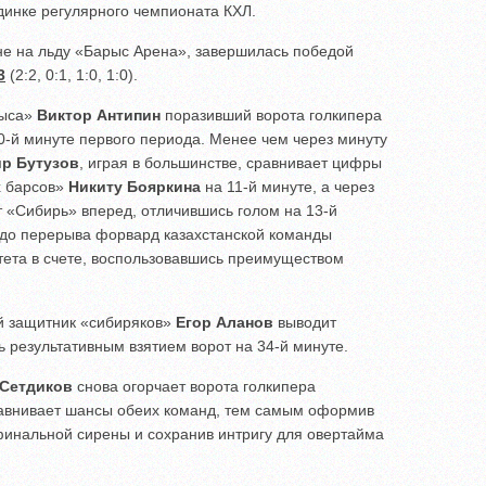
инке регулярного чемпионата КХЛ.
ане на льду «Барыс Арена», завершилась победой
3
(2:2, 0:1, 1:0, 1:0).
рыса»
Виктор Антипин
поразивший ворота голкипера
0-й минуте первого периода. Менее чем через минуту
р Бутузов
, играя в большинстве, сравнивает цифры
х барсов»
Никиту Бояркина
на 11-й минуте, а через
 «Сибирь» вперед, отличившись голом на 13-й
 до перерыва форвард казахстанской команды
ета в счете, воспользовавшись преимуществом
ий защитник «сибиряков»
Егор Аланов
выводит
ь результативным взятием ворот на 34-й минуте.
 Сетдиков
снова огорчает ворота голкипера
авнивает шансы обеих команд, тем самым оформив
финальной сирены и сохранив интригу для овертайма