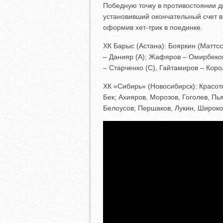
Победную точку в противостоянии 
установивший окончательный счет в
оформив хет-трик в поединке.
ХК Барыс (Астана): Бояркин (Маттсс
– Данияр (А); Жафяров – Омирбеков
– Старченко (С), Гайтамиров – Коро
ХК «Сибирь» (Новосибирск): Красот
Бек; Ахияров, Морозов, Гоголев, Пья
Белоусов; Першаков, Лукин, Широков