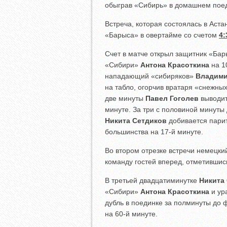
обыграв «Сибирь» в домашнем поед
Встреча, которая состоялась в Аст
«Барыса» в овертайме со счетом
4:
Счет в матче открыл защитник «Ба
«Сибири»
Антона Красоткина
на 1
нападающий «сибиряков»
Владими
на табло, огорчив вратаря «снежны
две минуты
Павел Гоголев
выводит
минуте. За три с половиной минуты
Никита Сетдиков
добивается парит
большинства на 17-й минуте.
Во втором отрезке встречи немецк
команду гостей вперед, отметившис
В третьей двадцатиминутке
Никита
«Сибири»
Антона Красоткина
и ур
дубль в поединке за полминуты до 
на 60-й минуте.