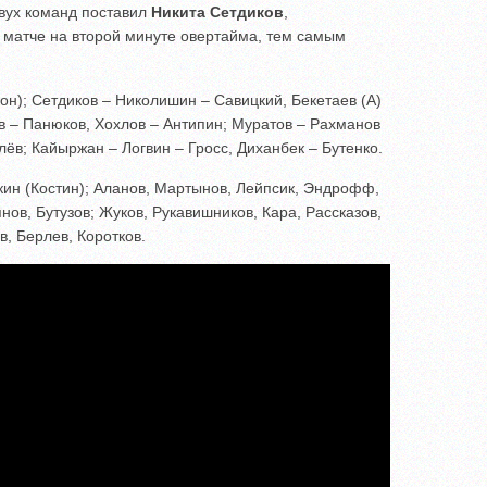
двух команд поставил
Никита Сетдиков
,
 матче на второй минуте овертайма, тем самым
он); Сетдиков – Николишин – Савицкий, Бекетаев (А)
 – Панюков, Хохлов – Антипин; Муратов – Рахманов
лёв; Кайыржан – Логвин – Гросс, Диханбек – Бутенко.
кин (Костин); Аланов, Мартынов, Лейпсик, Эндрофф,
нов, Бутузов; Жуков, Рукавишников, Кара, Рассказов,
, Берлев, Коротков.