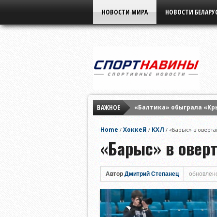
НОВОСТИ МИРА
НОВОСТИ БЕЛАРУ
ВАЖНОЕ
«Балтика» обыграла «Кр
Евгений Кузнецов подпи
Home
Хоккей
КХЛ
/
/
/
«Барыс» в оверта
Гол Левицкого помог бр
«Барыс» в овер
Автор
Дмитрий Степанец
обновлено