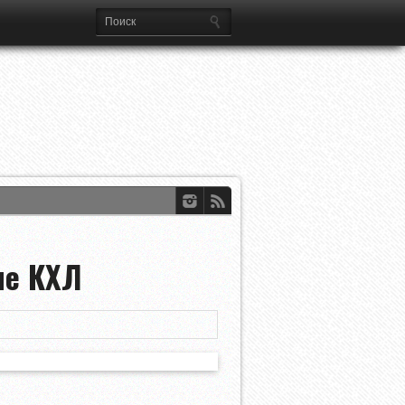
ги
че КХЛ