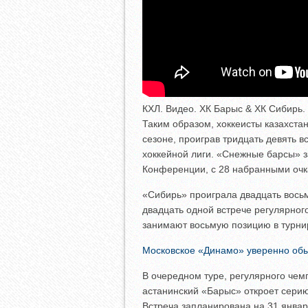
КХЛ. Видео. ХК Барыс & ХК Сибирь.
Таким образом, хоккеисты казахст
сезоне, проиграв тридцать девять 
хоккейной лиги. «Снежные барсы» 
Конференции, с 28 набранными очк
«Сибирь» проиграла двадцать восьм
двадцать одной встрече регулярног
занимают восьмую позицию в турни
Московское «Динамо» уверенно обы
В очередном туре, регулярного чем
астанинский «Барыс» откроет сери
Встреча запланирована на 31 января