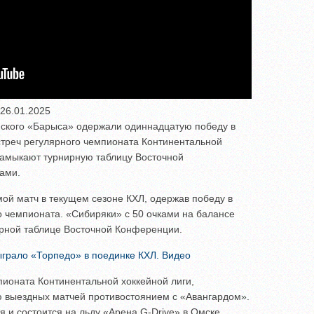
 26.01.2025
анского «Барыса» одержали одиннадцатую победу в
встреч регулярного чемпионата Континентальной
замыкают турнирную таблицу Восточной
ами.
ой матч в текущем сезоне КХЛ, одержав победу в
о чемпионата. «Сибиряки» с 50 очками на балансе
рной таблице Восточной Конференции.
грало «Торпедо» в поединке КХЛ. Видео
пионата Континентальной хоккейной лиги,
ю выездных матчей противостоянием с «Авангардом».
 и состоится на льду «Арена G-Drive» в Омске.