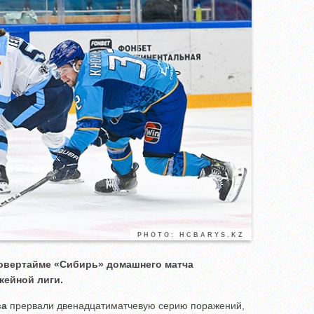
PHOTO: HCBARYS.KZ
 овертайме «Сибирь» домашнего матча
кейной лиги.
ва
прервали двенадцатиматчевую серию поражений,