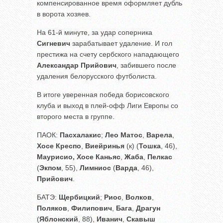
компенсированное время оформляет дубль
в ворота хозяев.
На 61-й минуте, за удар соперника
Сигневич
зарабатывает удаление. И гол
престижа на счету сербского нападающего
Александар Прийович
, забившего после
удаления белорусского футболиста.
В итоге уверенная победа борисовского
клуба и выход в плей-офф Лиги Европы со
второго места в группе.
ПАОК:
Пасхалакис
;
Лео Матос
,
Варела
,
Хосе Креспо
,
Виейринья
(к) (
Тошка
, 46),
Маурисио,
Хосе Каньяс
,
Жаба
,
Пелкас
(
Экпом
, 55),
Лимниос
(
Варда
, 46),
Прийович
.
БАТЭ:
Щербицкий
;
Риос
,
Волков
,
Поляков
,
Филипович
,
Бага
,
Драгун
(
Яблонский
, 88),
Иванич
,
Скавыш