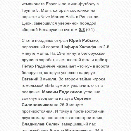
чемпионата Европы по мини-футболу в
Группе 5. Матч, который состоялся на
паркете «Neve Marom Hall» в Ришон-ле-
Цион, завершился уверенной победой
сборной Беларуси со счетом
0:3
(0:1).
Счет в поединке открыл
Юрий Рабыко
,
поразивший ворота
Шафира Хафифа
на 2-й
минуте матча. На 19-й минуте белорусская
дружина зарабатывает шестой фол и арбитр
Петар Радойчич
назначает «точку» в ворота
белорусов, которую успешно парирует
Евгений Змысля
. Во втором тайме игроки
гомельской «БЧ» сумели увеличить счет в
поединке.
Максим
Евдокимов
успешно
замкнул ввод мяча из аута
Сергеем
Силивончиком
на 26-й минуте
противостояния. И точку в противостоянии
двух команд поставил «вагоностроители»
Владислав Селюк
, завершивший пас
одноклубника
Антона Матвиенко
на 34-й