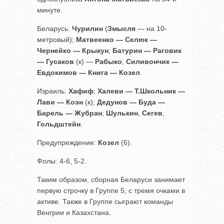
минуте.
Беларусь:
Чурилин
(
Змысля
— на 10-
метровый);
Матвеенко — Селюк —
Чернейко — Крыкун
;
Батурин — Раговик
— Гусаков
(к) —
Рабыко
;
Силивончик —
Евдокимов — Книга — Козел
.
Израиль:
Хафиф
;
Халеви — Т.Школьник —
Лави — Коэн
(к);
Дедунов — Буда —
Барель — Жубран
;
Шулькин
,
Сегев
,
Гольдштейн
.
Предупреждение:
Козел
(6).
Фолы: 4-6, 5-2.
Таким образом, сборная Беларуси занимает
первую строчку в Группе 5, с тремя очками в
активе. Также в Группе сыграют команды
Венгрии и Казахстана.