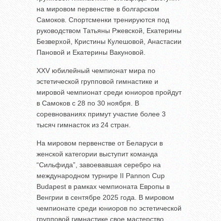
на мировом первенстве в болгарском
Самоков. Спортсменки тренируются под
руководством Татьяны Ржевской, Екатерины
Безверхой, Кристины Кулешовой, Анастасии
Пановой и Екатерины Вакуновой.
XXV юбилейный чемпионат мира по
эстетической групповой гимнастике и
мировой чемпионат среди юниоров пройдут
в Самоков с 28 по 30 ноября. В
соревнованиях примут участие более 3
тысяч гимнасток из 24 стран.
На мировом первенстве от Беларуси в
женской категории выступит команда
“Сильфида”, завоевавшая серебро на
международном турнире II Pannon Cup
Budapest в рамках чемпионата Европы в
Венгрии в сентябре 2025 года. В мировом
чемпионате среди юниоров по эстетической
групповой гимнастике свое мастерство