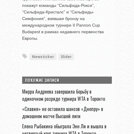
покажут команды “Сильфида-Рокси”,
“Сильфида-Кристалс” и “Сильфиды-
Симфония”, взявшая бронзу на
международном турнире II Pannon Cup
Budapest в рамках недавнего первенства
Европы.
Newsticker
Slider
ПОХОЖИЕ ЗАПИСИ
Мирра Андреева завершила борьбу в
одиночном разряде турнира WTA в Торонто
«Славия» не оставила шансов «Днепру» в
домашнем матче Высшей лиги
Елена Рыбакина обыграла Энн Ли и вышла в
четвертый круг турнира WTA в Торонто