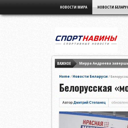
НОВОСТИ МИРА
НОВОСТИ БЕЛАРУ
ВАЖНОЕ
Мирра Андреева заверши
«Славия» не оставила ш
Home
Новости Беларуси
/
/
Белорусск
Евгений Кузнецов подпи
Белорусская «м
Автор
Дмитрий Степанец
обновлено