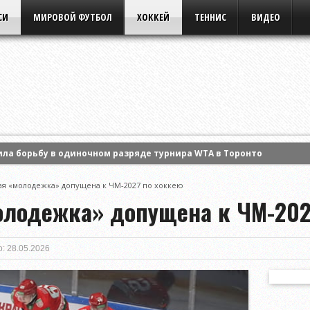
СИ
МИРОВОЙ ФУТБОЛ
ХОККЕЙ
ТЕННИС
ВИДЕО
ла борьбу в одиночном разряде турнира WTA в Торонто
ансов «Днепру» в домашнем матче Высшей лиги
ая «молодежка» допущена к ЧМ-2027 по хоккею
сал контракт с «Сибирью»
олодежка» допущена к ЧМ-202
: 28.05.2026