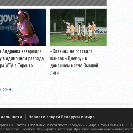
а Андреева завершила
«Славия» не оставила
у в одиночном разряде
шансов «Днепру» в
ра WTA в Торонто
домашнем матче Высшей
лиги
Логин
циальности
Новости спорта Беларуси и мира
ртивные новости. Актуальные новости спорта Белоруссии и мира. Обзоры матчей АПЛ, РПЛ
бол. Баскетбол. Волейбол. Мини-футбол. Автоспорт. При использовании материала(ов) порт