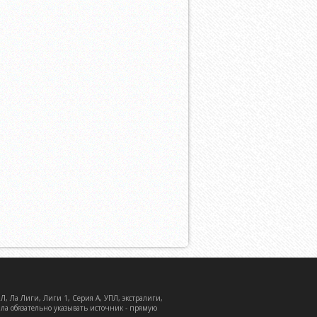
, Ла Лиги, Лиги 1, Серия А, УПЛ, экстралиги,
ала обязательно указывать источник - прямую