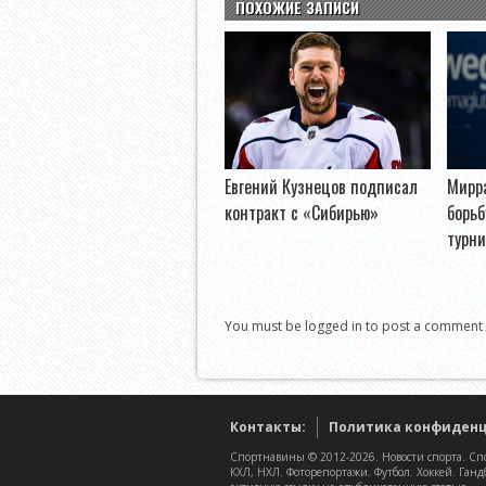
ПОХОЖИЕ ЗАПИСИ
Евгений Кузнецов подписал
Мирр
контракт с «Сибирью»
борьб
турни
You must be logged in to post a comment
Контакты:
Политика конфиден
Спортнавины © 2012-2026. Новости спорта. Спо
КХЛ, НХЛ. Фоторепортажи. Футбол. Хоккей. Ганд