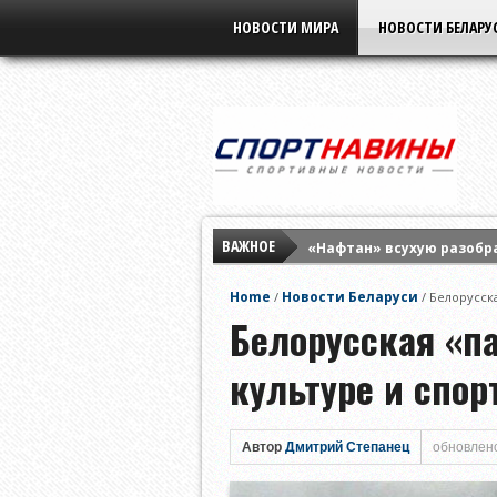
НОВОСТИ МИРА
НОВОСТИ БЕЛАРУ
ВАЖНОЕ
«Нафтан» всухую разобр
«Бенфика» разнесла «Ха
Home
Новости Беларуси
/
/
Белорусска
Елена Рыбакина обыграла
Белорусская «п
культуре и спор
Автор
Дмитрий Степанец
обновлено