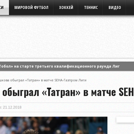
СИ
МИРОВОЙ ФУТБОЛ
ХОККЕЙ
ТЕННИС
ВИДЕО
Тобол» на старте третьего квалификационного раунда Лиги кон
ила Анастасию Потапову и вышла в 1/8 финала турнира WTA Cana
шкова обыграл «Татран» в матче SEHA-Газпром Лиги
ртс» на старте третьего раунда квалификации Лиги Европы УЕФА
 обыграл «Татран» в матче SE
: 21.12.2018