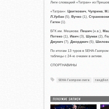
Лиги словацкий «Татран» из Прешо
«Татран»:
Цвиткович
,
Чуприна
;
М.
Л.Урбан
(5),
Вучко
(1),
Страновск
Гатен
(1).
БГК им. Мешкова:
Пешич
(н.в.),
Ма
Потеко
(1),
Ивич
(3),
Шумак
(2),
Го
Джукич
(7),
Джорджич
(5),
Шилов
По итогам 13 туров в SEHA-Газпром
таблицы с 24-ю очками в активе.
СПОРТНАВИНЫ
SEHA-Газпром-лига
гандбол
ПОХОЖИЕ ЗАПИСИ