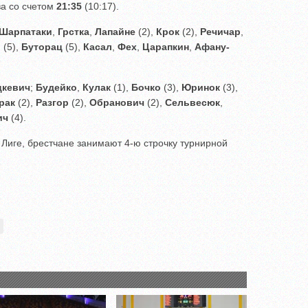
ва со счетом
21:35
(10:17).
Шарпатаки
,
Грстка
,
Лапайне
(2),
Крок
(2),
Речичар
,
и
(5),
Буторац
(5),
Касал
,
Фех
,
Царапкин
,
Афану-
цкевич
;
Будейко
,
Кулак
(1),
Бочко
(3),
Юринок
(3),
рак
(2),
Разгор
(2),
Обранович
(2),
Сельвесюк
,
ич
(4).
 Лиге, брестчане занимают 4-ю строчку турнирной