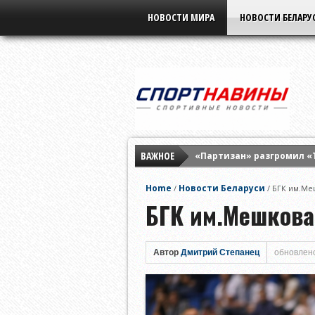
НОВОСТИ МИРА
НОВОСТИ БЕЛАРУ
ВАЖНОЕ
«Партизан» разгромил «
Элина Свитолина разгром
Home
Новости Беларуси
/
/
БГК им.Ме
«Бенфика» разнесла «Ха
БГК им.Мешкова
Автор
Дмитрий Степанец
обновлено