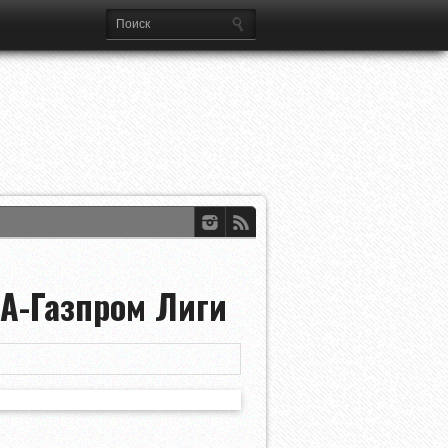
ференций УЕФА
dian Open
HA-Газпром Лиги