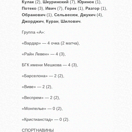
Кулак
(2),
Шкуринский
(7),
Юринок
(1),
Потеко
(3),
Ивич
(7),
Горак
(1),
Разгор
(1),
Обранович
(1),
Сельвесюк
,
Джукич
(4),
Джорджич
,
Куран
,
Шилович
.
Группа «А»:
«Вардар» — 4 очка (2 матча),
«Райн Левен» — 4 (3),
БГК имени Мешкова — 4 (3),
«Барселона» — 2 (2),
«Виве» — 2 (2),
«Веспрем» — 2 (2),
«Монпелье» — 0 (2),
«Кристианстад» — 0 (2).
СПОРТНАВИНЫ