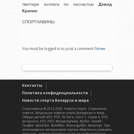
твиттере коллега по несчастью
Дэвид
Криппс
.
СПОРТНАВИНЫ
You must be logged in to post a comment
Логин
Контакты:
Политика конфиденциальности
Новости спорта Беларуси и мира
Спортнавины © 2012-2026. Новости спорта. Спортивные
новости. Актуальные новости спорта Белоруссии и мира.
Обзоры матчей АПЛ, РПЛ, Ла Лиги, Лиги 1, Серия А, УПЛ,
экстралиги, КХЛ, НХЛ. Фоторепортажи. Футбол. Хоккей.
Гандбол. Баскетбол. Волейбол. Мини-футбол. Автоспорт. При
использовании материала(ов) портала обязательно указывать
источник - прямую активную ссылку на опубликованную