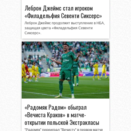
Леброн Джеймс стал игроком
«Филадельфия Севенти Сиксерс»
Леброн Джеймс продолжит выступление в НБА,
защищая цвета «Филадельфия Севенти
Сиксерс».
«Радомяк Радом» обыграл
«Вечиста Краков» в матче-
открытии польской Экстракласы
"Радомяк" переиграл "Вечисту" в первом матче