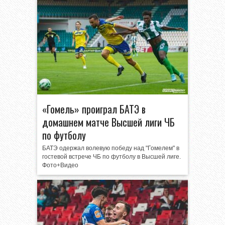
«Гомель» проиграл БАТЭ в
домашнем матче Высшей лиги ЧБ
по футболу
БАТЭ одержал волевую победу над "Гомелем" в
гостевой встрече ЧБ по футболу в Высшей лиге.
Фото+Видео