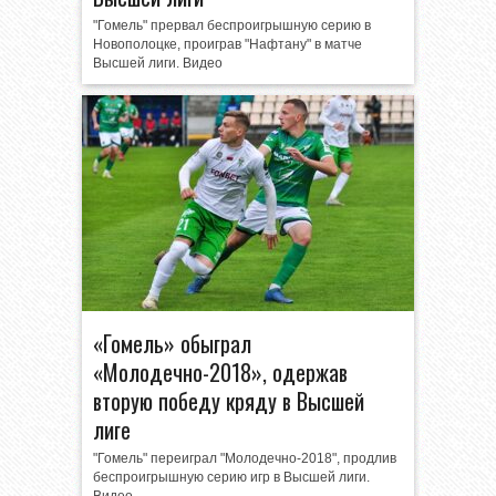
"Гомель" прервал беспроигрышную серию в
Новополоцке, проиграв "Нафтану" в матче
Высшей лиги. Видео
«Гомель» обыграл
«Молодечно-2018», одержав
вторую победу кряду в Высшей
лиге
"Гомель" переиграл "Молодечно-2018", продлив
беспроигрышную серию игр в Высшей лиги.