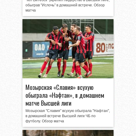
"МЛ Витебск" укрепил лидерство в Высшей лиге,
обыграв "Ислочь" в домашней встрече. Обзор
матча
Мозырская «Славия» всухую
обыграла «Нафтан», в домашнем
матче Высшей лиги
Мозырская "Славия" всухую обыграла "Нафтан",
в домашней встрече Высшей лиги ЧБ по
футболу. Обзор матча