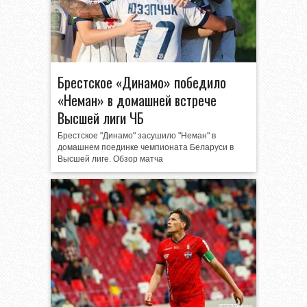
Брестское «Динамо» победило
«Неман» в домашней встрече
Высшей лиги ЧБ
Брестское "Динамо" засушило "Неман" в
домашнем поединке чемпионата Беларуси в
Высшей лиге. Обзор матча