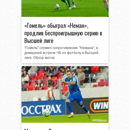
«Гомель» обыграл «Неман»,
продлив беспроигрышную серию в
Высшей лиге
"Гомель" сломил сопротивление "Немана", в
домашней встрече ЧБ по футболу в Высшей
лиге. Обзор матча