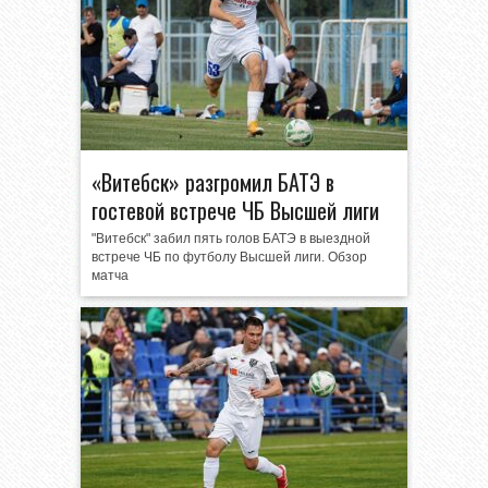
«Витебск» разгромил БАТЭ в
гостевой встрече ЧБ Высшей лиги
"Витебск" забил пять голов БАТЭ в выездной
встрече ЧБ по футболу Высшей лиги. Обзор
матча