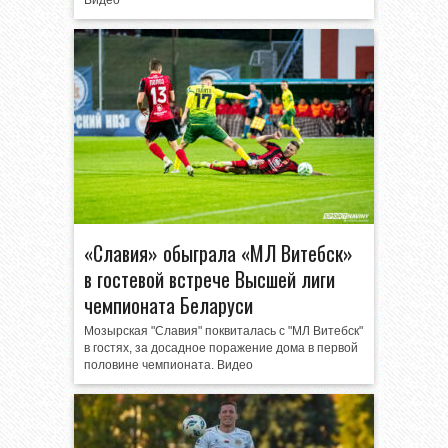
Видео
«Славия» обыграла «МЛ Витебск»
в гостевой встрече Высшей лиги
чемпионата Беларуси
Мозырская "Славия" поквиталась с "МЛ Витебск"
в гостях, за досадное поражение дома в первой
половине чемпионата. Видео