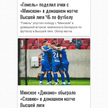
«Гомель» поделил очки с
«Минском» в домашнем матче
Высшей лиги ЧБ по футболу
"Гомель" упустил победу с "Минском" в
домашней встрече чемпионата Беларуси по
футболу в Высшей лиге. Обзор матча
Минское «Динамо» обыграло
«Славию» в домашнем матче
Высшей лиги