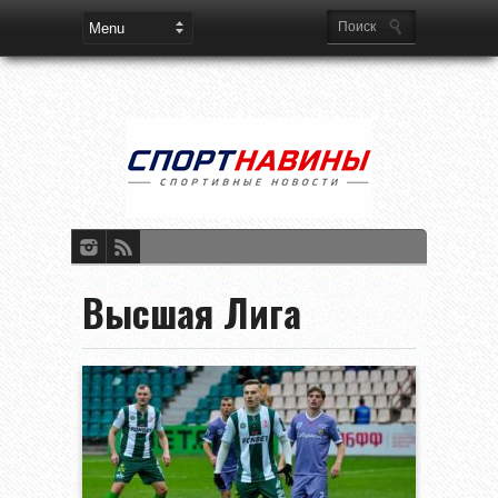
Высшая Лига