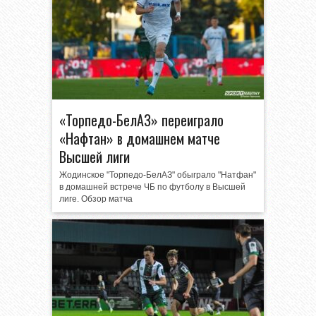
«Торпедо-БелАЗ» переиграло
«Нафтан» в домашнем матче
Высшей лиги
Жодинское "Торпедо-БелАЗ" обыграло "Натфан"
в домашней встрече ЧБ по футболу в Высшей
лиге. Обзор матча