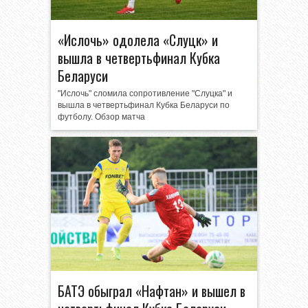
«Ислочь» одолела «Слуцк» и
вышла в четвертьфинал Кубка
Беларуси
"Ислочь" сломила сопротивление "Слуцка" и
вышла в четвертьфинал Кубка Беларуси по
футболу. Обзор матча
БАТЭ обыграл «Нафтан» и вышел в