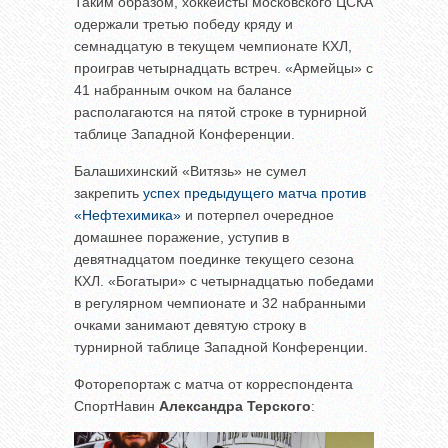
Таким образом, хоккеисты московского ЦСКА
одержали третью победу кряду и
семнадцатую в текущем чемпионате КХЛ,
проиграв четырнадцать встреч. «Армейцы» с
41 набранным очком на балансе
располагаются на пятой строке в турнирной
таблице Западной Конференции.
Балашихинский «Витязь» не сумел
закрепить
успех предыдущего матча против
«Нефтехимика»
и потерпел очередное
домашнее поражение, уступив в
девятнадцатом поединке текущего сезона
КХЛ. «Богатыри» с четырнадцатью победами
в регулярном чемпионате и 32 набранными
очками занимают девятую строку в
турнирной таблице Западной Конференции.
Фоторепортаж с матча от корреспондента
СпортНавин
Александра Терского
: