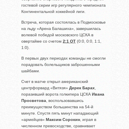
гостевой серии игр регулярного чемпионата
Континентальной хоккейной лиги.
Встреча, которая состоялась в Подмосковье
на льду «Арена Балашиха», завершилась
волевой победой московского ЦСКА в
овертайме со счетом
2:1 ОТ
(0:0, 0:0, 1:1,
1:0).
В первых двух периодах команды не смогли
порадовать болельщиков заброшенными
шайбами.
Счет в матче открыл американский
центрфорвард «Витязя»
Дерек Барах
,
поразивший ворота голкипера ЦСКА
Ивана
Просветова
, воспользовавшись
преимуществом большинства на 54-й
минуте. Спустя пять минут нападающий
«армейцев»
Максим Сорокин
, играя в
численном превосходстве, сравнивает