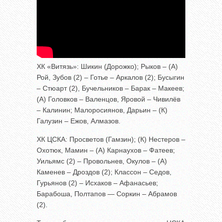
ХК «Витязь»: Шикин (Дорожко); Рыков – (А)
Рой, Зубов (2) – Готье – Аркалов (2); Бусыгин
– Стюарт (2), Бучельников – Барак – Макеев;
(А) Головков – Валенцов, Яровой – Чивилёв
– Калинин; Малоросиянов, Дарьин – (К)
Галузин – Ежов, Алмазов.
ХК ЦСКА: Просветов (Гамзин); (К) Нестеров –
Охотюк, Мамин – (А) Карнаухов – Фатеев;
Уильямс (2) – Провольнев, Окулов – (А)
Каменев – Дроздов (2); Классон – Седов,
Гурьянов (2) – Исхаков – Афанасьев;
Барабоша, Полтапов — Соркин – Абрамов
(2).