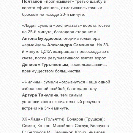
Полтапов
«прописывает» третью шайбу в
ворота «филинов», отметившись точным
броском на исходе 20-й минуте.
«Лада» сумела «распечатать» ворота гостей
на 25-й минуте, благодаря стараниям
Антона Бурдасова
, огорчив голкипера
«армейцев»
Александра Самонова
. На 33-
й минуте ЦСКА возвращает превосходство в
счете, после результативного взятия ворот
Денисом Гурьяновым
, воспользовавшись
преимуществом большинства.
«Филины» сумели «огрызнуться» еще одной
заброшенной шайбой, благодаря голу
Артура Тянулина
, тем самым
установившего окончательный результат
встречи на 34-й минуте.
ХК «Лада» (Тольятти): Бочаров (Трушков);
Семин, Коттон, Михайлов, Савчук, Белоусов
Г.; Белоусов М., Земченок, Юрчо, Чивилев,