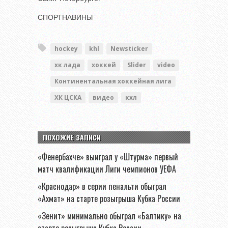
СПОРТНАВИНЫ
hockey
khl
Newsticker
хк лада
хоккей
Slider
video
Континентальная хоккейная лига
ХК ЦСКА
видео
кхл
ПОХОЖИЕ ЗАПИСИ
«Фенербахче» выиграл у «Штурма» первый
матч квалификации Лиги чемпионов УЕФА
«Краснодар» в серии пенальти обыграл
«Ахмат» на старте розыгрыша Кубка России
«Зенит» минимально обыграл «Балтику» на