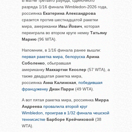
В матче третьего раунда, одиночного
разряда 1/16 финала Wimbledon-2026 года,
россиянка
Екатерина Александрова
сразится против шестнадцатой ракетки
мира, американки
Ивы Йович
, которая
переиграла во втором круге немку
Татьяну
Марию
(96 WTA).
Напомним, в 1/16 финала ранее вышли:
первая ракетка мира, белоруска
Арина
Соболенко
, обыгравшая
американку
Маккартни Кесслер
(57 WTA), а
также двадцатая ракетка мира,
россиянка
Анна Калинская
,
победившая
француженку
Диан Парри
(49 WTA).
А вот пятая ракетка мира, россиянка
Мирра
Андреева
провалила второй круг
Wimbledon, проиграв в 1/32 финала чешской
теннисистке
Барборе Крейчиковой
(38
WTA).