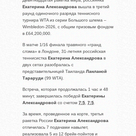
Екатерина Александрова
вышла в третий
раунд одиночного разряда теннисного
турнира WTA из серии Большого шлема –
Wimbledon-2026, с общим призовым фондом
в £64,200,000.
В матче 1/16 финала травяного «гранд
слэма» в Лондоне, 31-летняя российская
теннисистка
Екатерина Александрова
в
двух сетах разобралась с
представительницей Таиланда
Ланланой
Тараруди
(99 WTA).
Встреча, которая продолжалась 1 час и 48
минут, завершилась победой
Екатерины
Александровой
со счетом
7:5
,
7:5
.
За время, проведенное на корте, третья
ракетка России
Екатерина Александрова
отличилась 7 подачами навылет,
реализовала 5 из 12 брейк-пойнтов и