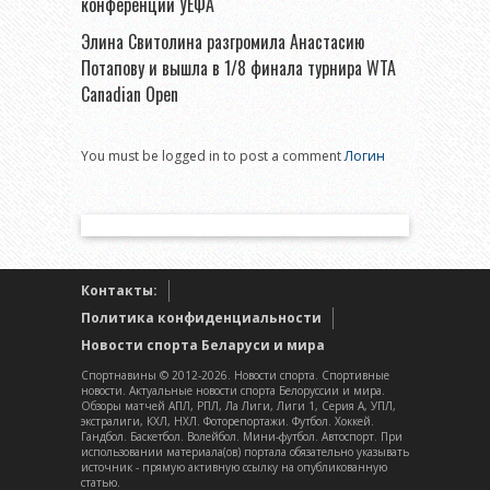
конференций УЕФА
Элина Свитолина разгромила Анастасию
Потапову и вышла в 1/8 финала турнира WTA
Canadian Open
You must be logged in to post a comment
Логин
Контакты:
Политика конфиденциальности
Новости спорта Беларуси и мира
Спортнавины © 2012-2026. Новости спорта. Спортивные
новости. Актуальные новости спорта Белоруссии и мира.
Обзоры матчей АПЛ, РПЛ, Ла Лиги, Лиги 1, Серия А, УПЛ,
экстралиги, КХЛ, НХЛ. Фоторепортажи. Футбол. Хоккей.
Гандбол. Баскетбол. Волейбол. Мини-футбол. Автоспорт. При
использовании материала(ов) портала обязательно указывать
источник - прямую активную ссылку на опубликованную
статью.